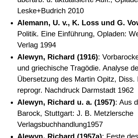
Leske+Budrich 2010
Alemann, U. v., K. Loss und G. Vo
Politik. Eine Einführung, Opladen: W
Verlag 1994
Alewyn, Richard (1916)
: Vorbarock
und griechische Tragödie. Analyse de
Übersetzung des Martin Opitz, Diss. 
reprogr. Nachdruck Darmstadt 1962
Alewyn, Richard u. a. (1957)
: Aus 
Barock, Stuttgart: J. B. Metzlersche
Verlagsbuchhandlung1957
Alewyn, Richard (1957a)
: Feste des