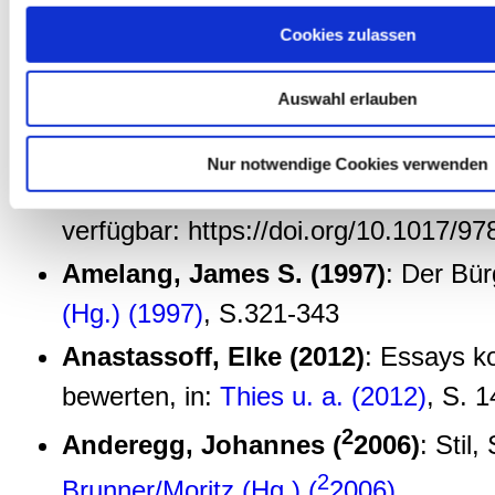
Nutzung der Dienste gesammelt haben.
Beispielen und Tipps, Neusäß: Kiese
Cookies zulassen
Ambühl, Rémy, James Bothwell a
Auswahl erlauben
Tompkins (Hg.) (2019)
: Ruling Four
England. Essays in Honour of Christ
Nur notwendige Cookies verwenden
Wilson Boydell & Brewer Print: 2019
verfügbar: https://doi.org/10.1017/
Amelang, James S. (1997)
: Der Bür
(Hg.) (1997)
, S.321-343
Anastassoff, Elke (2012)
: Essays ko
bewerten, in:
Thies u. a. (2012)
, S. 
2
Anderegg, Johannes (
2006)
: Stil, 
2
Brunner/Moritz (Hg.) (
2006),