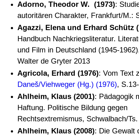
Adorno, Theodor W. (1973)
: Stud
autoritären Charakter, Frankfurt/M.
Agazzi, Elena und Erhard Schütz (
Handbuch Nachkriegsliteratur. Litera
und Film in Deutschland (1945-1962),
Walter de Gryter 2013
Agricola, Erhard (1976)
: Vom Text 
Daneš/Viehweger (Hg.) (1976)
, S.13
Ahlheim, Klaus (2001)
: Pädagogik m
Haftung. Politische Bildung gegen
Rechtsextremismus, Schwalbach/Ts.
Ahlheim, Klaus (2008)
: Die Gewalt 