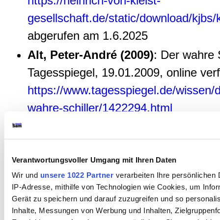
https://heinrich-von-kleist-
gesellschaft.de/static/download/kjbs/
abgerufen am 1.6.2025
Alt, Peter-André (2009)
: Der wahre S
Tagesspiegel, 19.01.2009, online ver
https://www.tagesspiegel.de/wissen/d
wahre-schiller/1422294.html
Alter, Peter (1985)
: Nationalismus, F
Suhrkamp 1985
Verantwortungsvoller Umgang mit Ihren Daten
Altick, R. (1965
): Lives and letters: A
Wir und
unsere 1022 Partner
verarbeiten Ihre persönlichen D
literary biography in England and Am
IP-Adresse, mithilfe von Technologien wie Cookies, um Info
Knopf 1965
Gerät zu speichern und darauf zuzugreifen und so personali
Inhalte, Messungen von Werbung und Inhalten, Zielgruppenf
Altinay-sezen, Deniz (2015)
: Die ko