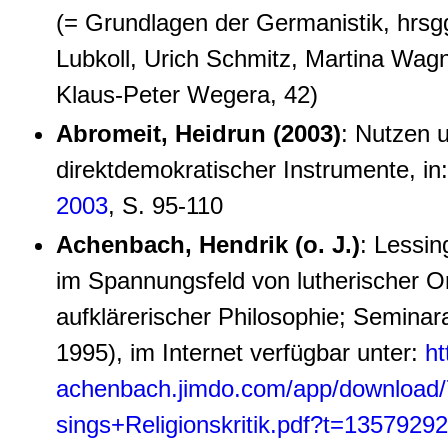
(= Grundlagen der Germanistik, hrsgg
Lubkoll, Urich Schmitz, Martina Wag
Klaus-Peter Wegera, 42)
Abromeit, Heidrun (2003)
: Nutzen 
direktdemokratischer Instrumente, in
2003
, S. 95-110
Achenbach, Hendrik (o. J.)
: Lessin
im Spannungsfeld von lutherischer O
aufklärerischer Philosophie; Seminara
1995), im Internet verfügbar unter:
ht
achenbach.jimdo.com/app/download
sings+Religionskritik.pdf?t=1357929