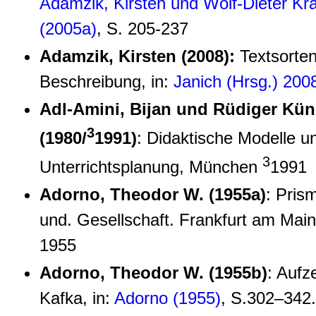
Adamzik, Kirsten und Wolf-Dieter Kr
(2005a)
, S. 205-237
Adamzik, Kirsten (2008):
Textsorten
Beschreibung, in:
Janich (Hrsg.) 200
Adl-Amini, Bijan und Rüdiger Künzl
3
(1980/
1991)
: Didaktische Modelle u
3
Unterrichtsplanung, München
1991
Adorno, Theodor W. (1955a)
: Prism
und. Gesellschaft. Frankfurt am Mai
1955
Adorno, Theodor W. (1955b)
: Aufz
Kafka, in:
Adorno (1955)
, S.302–342.