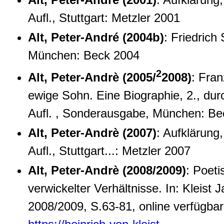
Aufl., Stuttgart: Metzler 2001
Alt, Peter-André (2004b)
: Friedrich 
München: Beck 2004
2
Alt, Peter-Andrè (2005/
2008)
: Fran
ewige Sohn. Eine Biographie, 2., du
Aufl. , Sonderausgabe, München: Be
Alt, Peter-Andrè (2007)
: Aufklärung,
Aufl., Stuttgart...: Metzler 2007
Alt, Peter-Andrè (2008/2009)
: Poeti
verwickelter Verhältnisse. In: Kleist 
2008/2009, S.63-81, online verfügbar