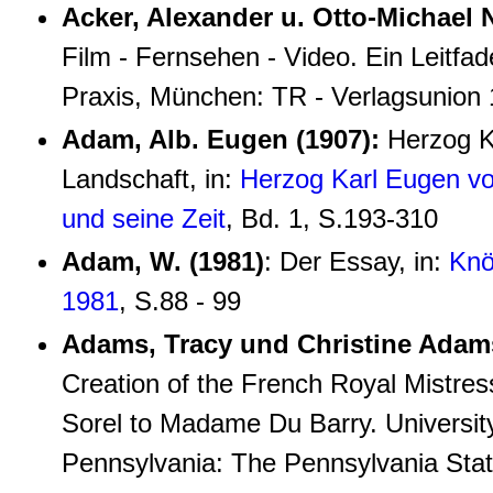
Acker, Alexander u. Otto‑Michael 
Film ‑ Fernsehen ‑ Video. Ein Leitfad
Praxis, München: TR - Verlagsunion
Adam, Alb. Eugen (1907):
Herzog Ka
Landschaft, in:
Herzog Karl Eugen v
und seine Zeit
, Bd. 1, S.193-310
Adam, W. (1981)
:
Der Essay, in:
Knö
1981
, S.88 - 99
Adams, Tracy und Christine Adam
Creation of the French Royal Mistre
Sorel to Madame Du Barry. Universit
Pennsylvania: The Pennsylvania Stat