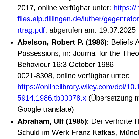
2017, online verfügbar unter:
https:/
files.alp.dillingen.de/luther/gegenre
rtrag.pdf
, abgerufen am: 19.07.2025
Abelson, Robert P. (1986)
: Beliefs 
Possessions, in: Journal for the Theo
Behaviour 16:3 October 1986
0021-8308, online verfügbar unter:
https://onlinelibrary.wiley.com/doi/10.
5914.1986.tb00078.x
(Übersetzung mi
Google translate)
Abraham, Ulf (1985)
: Der verhörte 
Schuld im Werk Franz Kafkas, Münc