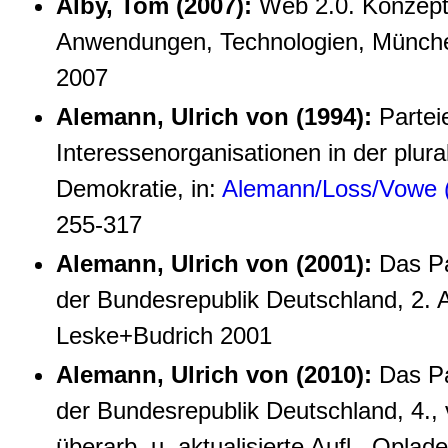
Alby, Tom (2007):
Web 2.0. Konzept
Anwendungen, Technologien, Münche
2007
Alemann, Ulrich von (1994):
Partei
Interessenorganisationen in der plura
Demokratie, in:
Alemann/Loss/Vowe 
255-317
Alemann, Ulrich von (2001):
Das Pa
der Bundesrepublik Deutschland, 2. A
Leske+Budrich 2001
Alemann, Ulrich von (2010):
Das Pa
der Bundesrepublik Deutschland, 4., 
überarb. u. aktualisierte Aufl., Oplade