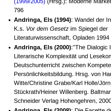
(1999/2005)
(Hrsg.): Moderne Marke
796
Andringa, Els (1994)
: Wandel der In
K.s.
Vor dem Gesetz
im Spiegel der
Literaturwissenschaft, Opladen 1994
Andringa, Els (2000)
:"The Dialogic 
Literarische Komplexität und Leseko
Deutschunterricht zwischen Kompet
Persönlichkeitsbildung. Hrsg. von Ha
Witte/Christine Grabe/Karl Holle/Jörn
Stückrath/Heiner Willenberg. Baltman
Schneider Verlag Hohengehren, 2000
Andringa, Els (2008)
: Die Facette d