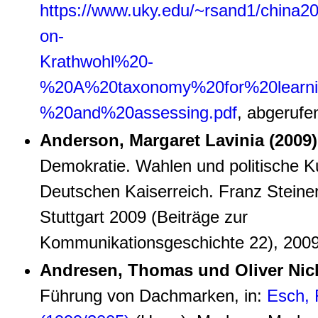
https://www.uky.edu/~rsand1/china20
on-
Krathwohl%20-
%20A%20taxonomy%20for%20learni
%20and%20assessing.pdf
, abgerufe
Anderson, Margaret Lavinia (2009)
Demokratie. Wahlen und politische Ku
Deutschen Kaiserreich. Franz Steiner
Stuttgart 2009 (Beiträge zur
Kommunikationsgeschichte 22), 2009
Andresen, Thomas und Oliver Nick
Führung von Dachmarken, in:
Esch, 