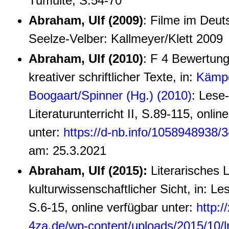
Tumulte, S.54-70
Abraham, Ulf (2009)
: Filme im Deuts
Seelze-Velber: Kallmeyer/Klett 2009
Abraham, Ulf (2010)
: F 4 Bewertung
kreativer schriftlicher Texte, in:
Kämpe
Boogaart/Spinner (Hg.) (2010)
: Lese
Literaturunterricht II, S.89-115, onlin
unter:
https://d-nb.info/1058948938/
am: 25.3.2021
Abraham, Ulf (2015):
Literarisches 
kulturwissenschaftlicher Sicht, in: L
S.6-15, online verfügbar unter:
http:/
4za.de/wp-content/uploads/2015/10/l