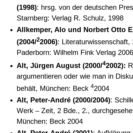
(1998)
: hrsg. von der deutschen Pre
Starnberg: Verlag R. Schulz, 1998
Allkemper, Alo und Norbert Otto 
2
(2004/
2006)
: Literaturwissenschaft, 2
Paderborn: Wilhelm Fink Verlag 200
4
Alt, Jürgen August (2000/
2002):
Ri
argumentieren oder wie man in Disk
4
behält, München: Beck
2004
Alt, Peter-André (2000/2004)
: Schil
Werk – Zeit, 2 Bde., 2., durchgesehe
München: Beck 2004
Alt, Peter-André (2001)
: Aufklärung,