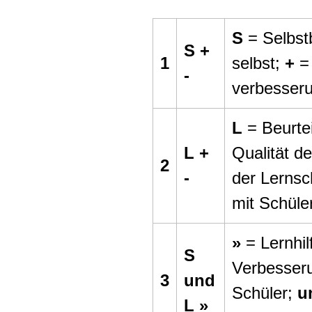
S
= Selbstb
S +
1
selbst;
+
= 
-
verbesser
L
= Beurte
L +
Qualität d
2
-
der Lernsc
mit Schüle
»
= Lernhil
S
Verbesser
3
und
Schüler;
u
L »