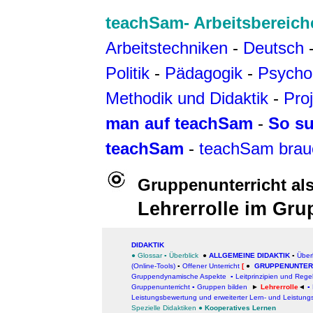
teachSam- Arbeitsbereich
Arbeitstechniken
-
Deutsch
Politik
-
Pädagogik
-
Psycho
Methodik und Didaktik
-
Pro
man auf teachSam
-
So su
teachSam
-
teachSam brau
Gruppenunterricht al
Lehrerrolle im Gru
DIDAKTIK
● Glossar
▪
Überblick
●
ALLGEMEINE DIDAKTIK
▪
Über
(Online-Tools)
▪
Offener Unterricht
[
●
GRUPPENUNTERR
Gruppendynamische Aspekte
▪ Leitprinzipien und Regel
Gruppenunterricht ▪
Gruppen bilden
►
Lehrerrolle
◄
▪
Leistungsbewertung und erweiterter Lern- und Leistungs
Spezielle Didaktiken
●
Kooperatives Lernen