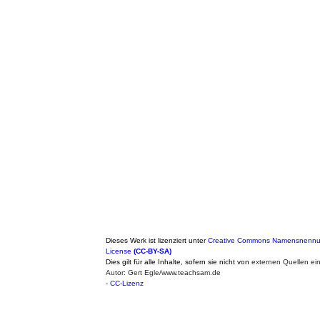
Dieses Werk ist lizenziert unter
Creative Commons Namensnennung
License
(CC-BY-SA)
Dies gilt für alle Inhalte, sofern sie nicht von
externen Quellen ei
Autor: Gert Egle/www.teachsam.de
-
CC-Lizenz