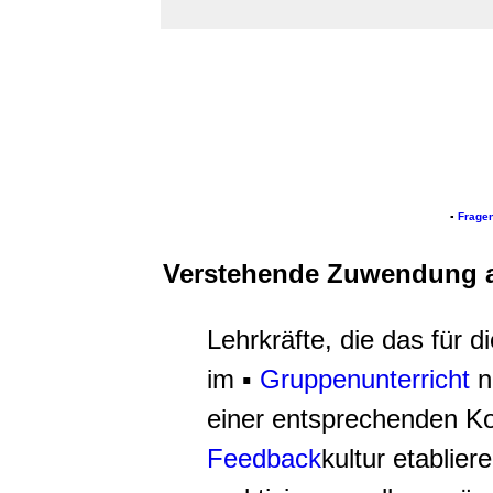
▪
Frage
Verstehende Zuwendung a
Lehrkräfte, die das für d
im ▪
Gruppenunterricht
n
einer entsprechenden
Ko
Feedback
kultur etablier