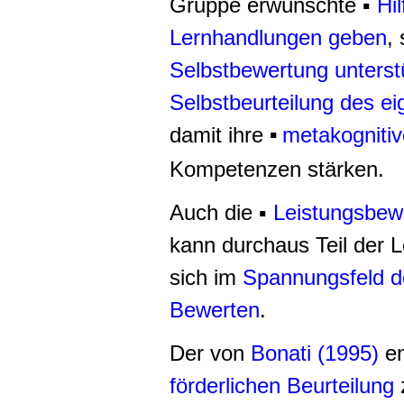
Gruppe erwünschte ▪
Hi
Lernhandlungen geben
,
Selbstbewertung unterst
Selbstbeurteilung des e
damit ihre
metakogniti
▪
Kompetenzen stärken.
Auch die ▪
Leistungsbew
kann durchaus Teil der 
sich im
Spannungsfeld de
Bewerten
.
Der von
Bonati (1995)
en
förderlichen Beurteilung
z