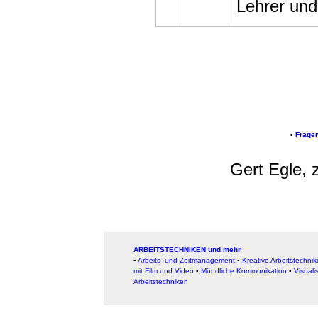
Lehrer un
▪
Frage
Gert Egle, 
ARBEITSTECHNIKEN und mehr
▪
Arbeits- und Zeitmanagement
▪
Kreative Arbeitstechni
mit Film und Video
▪
Mündliche Kommunikation
▪
Visuali
Arbeitstechniken