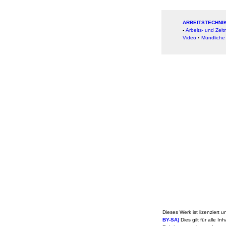
ARBEITSTECHNIK
▪
Arbeits- und Ze
Video
▪
Mündliche
Dieses Werk ist lizenziert u
BY-SA)
Dies gilt für alle In