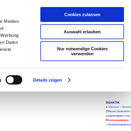
teachSam- 
Cookies zulassen
Arbeitstech
le Medien
ir
Pädagogik
Auswahl erlauben
, Werbung
Didaktik
-
P
ren Daten
Nur notwendige Cookies
ienste
teachSam
verwenden
teachSam 
Gruppe
g
Details zeigen
Proze
DIDAKTIK
● Glossar
▪
Überbl
Offener Unterricht
Leitprinzipien und
Prozessanalyse
▪
Unterrichtsplanu