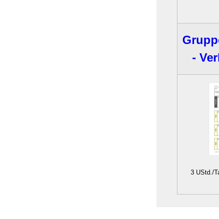
Grupp
- Ver
3 UStd./Ta