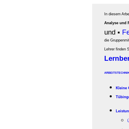
In diesem Arb
Analyse und 
und ▪
F
die Gruppenmit
Lehrer finden 
Lernbe
ARBEITSTECHNI
Kleine
Tübing
Leistu
Ü