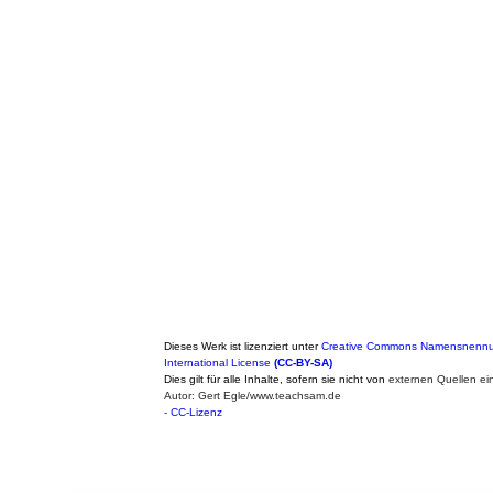
Dieses Werk ist lizenziert unter
Creative Commons Namensnennun
International License
(CC-BY-SA)
Dies gilt für alle Inhalte, sofern sie nicht von
externen Quellen ei
Autor: Gert Egle/www.teachsam.de
-
CC-Lizenz