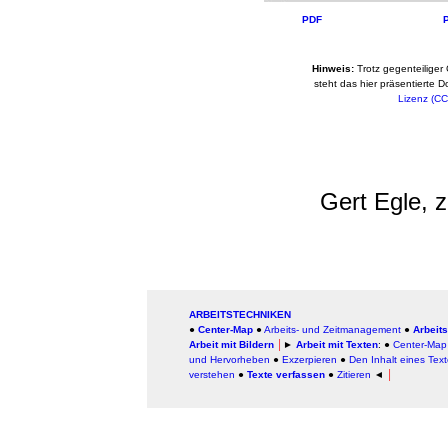
PDF
Hinweis:
Trotz gegenteiliger
steht das hier präsentierte 
Lizenz (CC
Gert Egle, z
ARBEITSTECHNIKEN
●
Center-Map
●
Arbeits- und Zeitmanagement
●
Arbeits
Arbeit mit Bildern
│
►
Arbeit mit Texten
: ●
Center-Map
und Hervorheben
●
Exzerpieren
●
Den Inhalt eines Tex
verstehen
●
Texte verfassen
●
Zitieren
◄
│