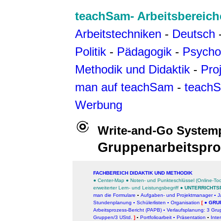
teachSam- Arbeitsbereich
Arbeitstechniken
-
Deutsch
Politik
-
Pädagogik
-
Psycho
Methodik und Didaktik
-
Pro
man auf teachSam
-
teachS
Werbung
Write-and-Go System
Gruppenarbeitsprot
FACHBEREICH DIDAKTIK UND METHODIK
●
Center-Map
●
Noten- und Punkteschlüssel (Online-Too
erweiterter Lern- und Leistungsbegrif
f
●
UNTERRICHTS
man die Formulare
▪
Aufgaben- und Projektmanager
▪
J
Stundenplanung
▪
Schülerlisten
▪
Organisation
[
●
GRU
Arbeitsprozess-Bericht (PAPB)
▪
Verlaufsplanung: 3 Gr
Gruppen/3 UStd.
]
▪
Portfolioarbeit
▪
Präsentation
▪
Inte