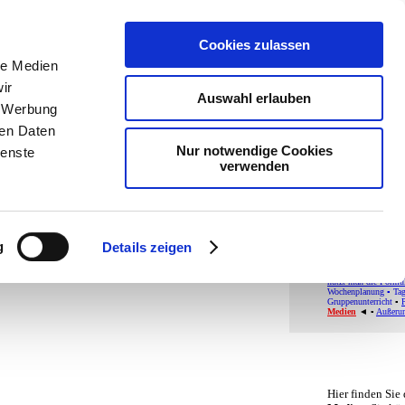
teachSam- Arbeits
Arbeitstechniken
-
Cookies zulassen
Politik
-
Pädagogik
le Medien
Methodik und Did
navigiert man auf 
ir
Auswahl erlauben
braucht Werbung
, Werbung
Write-
ren Daten
Nur notwendige Cookies
ienste
verwenden
Medi
FACHBEREICH D
g
Details zeigen
●
Center-Map
●
No
Methodensammlu
●
UNTERRICHTS
nutzt man die Formu
Wochenplanung
▪
Ta
Gruppenunterricht
▪
P
Medien
◄ ▪
Außerun
Hier finden Sie 