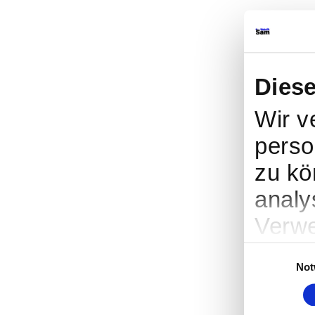
Dies
Wir v
perso
zu kö
analy
Verwe
sozia
Einwilligungsa
Not
Partn
weite