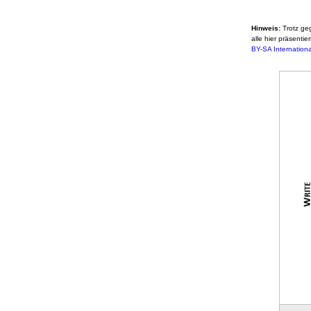
Hinweis:
Trotz ge
alle hier präsenti
BY-SA Internationa