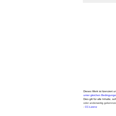
Dieses Werk ist lizenziert u
unter gleichen Bedingunge
Dies gilt für alle Inhalte, s
oder anderweitig gekennze
-
CC-Lizenz