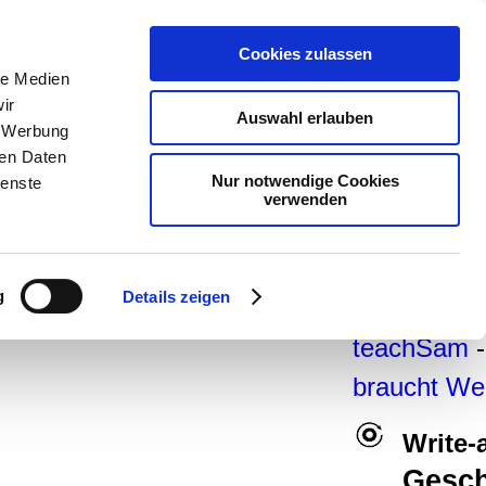
teachSam-
Cookies zulassen
Arbeitsber
le Medien
ir
Arbeitstech
Auswahl erlauben
, Werbung
-
Geschicht
ren Daten
Nur notwendige Cookies
ienste
Pädagogik
verwenden
Medien
-
Me
Didaktik
-
P
g
Details zeigen
navigiert m
teachSam
braucht We
Write-
Gesch