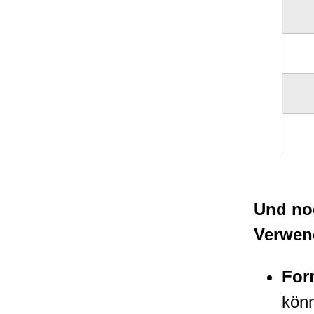
Und noc
Verwen
For
könn