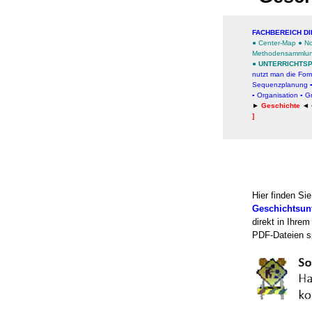
FACHBEREICH DI
●
Center-Map
●
No
Methodensammlu
●
UNTERRICHTS
nutzt man die For
Sequenzplanung
▪
Organisation
▪
Gr
►
Geschichte
◄
]
Hier finden Sie
Geschichtsunt
direkt in Ihre
PDF-Dateien s