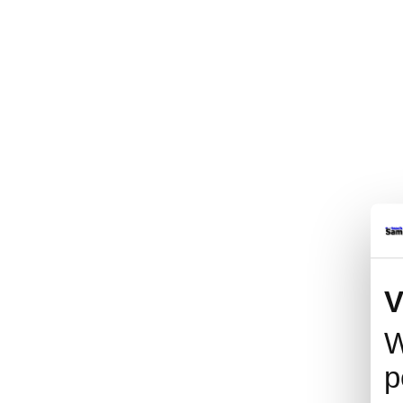
V
W
p