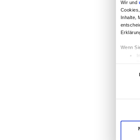
Wir und
Cookies,
Inhalte,
entschei
Erklärun
Wenn Sie
I
I
Einwilligun
Erfahren
Einzelhe
Wir verw
die Zugr
unsere P
mögliche
Dienste