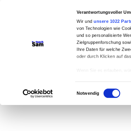
Verantwortungsvoller Um
Wir und
unsere 1022 Part
von Technologien wie Cook
und so personalisierte We
Zielgruppenforschung sowi
Ihre Daten für welche Zwec
oder durch Klicken auf da
Wenn Sie es erlauben, wür
Informationen über
können
Einwilligungsauswahl
Ihr Gerät durch ak
Notwendig
Erfahren Sie mehr darüber,
Präferenzen im
Abschnitt
Wir verwenden Cookies, um
anbieten zu können und di