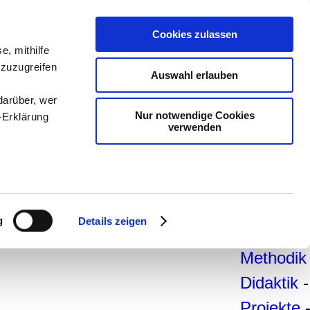
teachSa
Cookies zulassen
e, mithilfe
Arbeitsb
 zuzugreifen
Auswahl erlauben
Arbeitste
darüber, wer
-
Deutsc
Nur notwendige Cookies
-Erklärung
verwenden
Geschich
Politik
-
Pädagogi
enau sein
Psycholo
fizieren
g
Details zeigen
Medien
-
Ihre
Methodik
Didaktik
-
le Medien
ir
Projekte