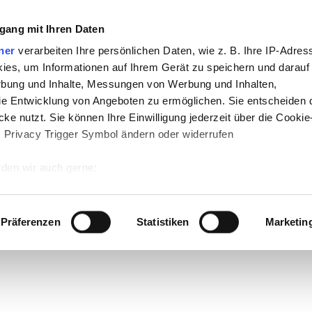
gang mit Ihren Daten
ner
verarbeiten Ihre persönlichen Daten, wie z. B. Ihre IP-Adress
ies, um Informationen auf Ihrem Gerät zu speichern und darauf
rbung und Inhalte, Messungen von Werbung und Inhalten,
e Entwicklung von Angeboten zu ermöglichen. Sie entscheiden 
ke nutzt. Sie können Ihre Einwilligung jederzeit über die Cookie
s Privacy Trigger Symbol ändern oder widerrufen
den wir auch gerne:
 Ihre geografische Lage erfassen, welche bis auf einige Meter g
tives Scannen nach bestimmten Merkmalen (Fingerprinting) identi
Präferenzen
Statistiken
Marketin
 wie Ihre persönlichen Daten verarbeitet werden, und legen Sie 
 Einzelheiten
fest.
 Inhalte und Anzeigen zu personalisieren, Funktionen für sozia
e Zugriffe auf unsere Website zu analysieren. Außerdem geben w