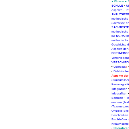
●
Glossar
●
SCHULE
▪
Üb
Aspekte
▪
Te
ANALYSIER
methodische
Sachtexte an
SACHTEXTE
methodische
INFOGRAFI
methodische
Geschichte de
Aspekte der
DER INFOG
Verschiedene
VERSCHIED
Ü
berblick
[
▪
▪
Didaktisch
Aspekte der
Strukturbilder
Prozessgrafi
Infografiken
Infografiken
Beispiele
▪
T
erörtern (Tex
(Textinterpret
Offizielle Bri
Beschreiben
Erschließen 
Kreativ schr
▪
Operatoren