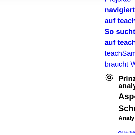
, Werbung
navigier
ren Daten
ienste
auf tea
So such
auf tea
teachSa
braucht 
Prin
anal
Asp
Sch
Analy
FACHBEREI