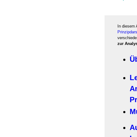
In diesem 
Prinzipdar
verschied
zur Analy
Ü
Le
A
Pr
M
A