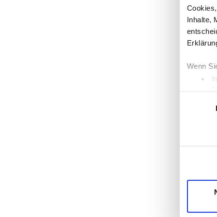
Cookies,
Inhalte,
entschei
Erklärun
Wenn Sie
I
I
Einwilligun
Erfahren
Einzelhe
Wir verw
die Zugr
unsere P
mögliche
Dienste