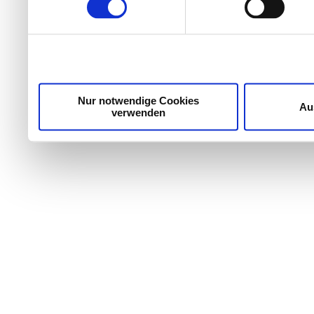
Wir verwenden Cookies, um Inhalte und Anzeigen zu per
die Zugriffe auf unsere Website zu analysieren. Außer
unsere Partner für soziale Medien, Werbung und Analyse
möglicherweise mit weiteren Daten zusammen, die Sie ih
Dienste gesammelt haben.
Nur notwendige Cookies
Au
verwenden