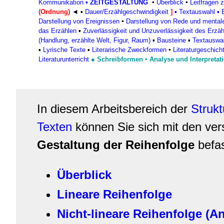
Kommunikation
▪
ZEITGESTALTUNG
▪
Überblick
▪
Leitfragen 
(Ordnung)
◄
▪
Dauer/Erzählgeschwindigkeit
]
▪
Textauswahl
▪
Darstellung von Ereignissen
▪
Darstellung von Rede und mental
das Erzählen
▪
Zuverlässigkeit und Unzuverlässigkeit des Erzä
(Handlung, erzählte Welt, Figur, Raum)
▪
Bausteine
▪
Textauswa
▪
Lyrische Texte
▪
Literarische Zweckformen
▪
Literaturgeschich
Literaturunterricht
●
Schreibformen
▪ Analyse und Interpretat
In diesem Arbeitsbereich der
Strukt
Texten
können Sie sich mit den ve
Gestaltung der Reihenfolge
befa
Überblick
Lineare Reihenfolge
Nicht-lineare Reihenfolge (A