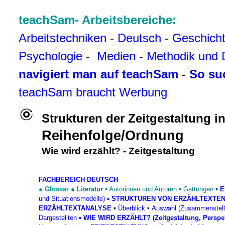
teachSam- Arbeitsbereiche:
Arbeitstechniken
-
Deutsch
-
Geschich
Psychologie
-
Medien
-
Methodik und 
navigiert man auf teachSam
-
So su
teachSam braucht Werbung
Strukturen der Zeitgestaltung i
Reihenfolge/Ordnung
Wie wird erzählt? -
Zeitgestaltung
FACHBEREICH DEUTSCH
●
Glossar
●
Literatur
:▪
Autorinnen und Autoren
▪
Gattungen
▪
E
und Situationsmodelle)
▪
STRUKTUREN VON ERZÄHLTEXTE
ERZÄHLTEXTANALYSE
▪
Überblick
▪
Auswahl (Zusammenstellun
Dargestellten
▪
WIE WIRD ERZÄHLT? (Zeitgestaltung, Perspekt