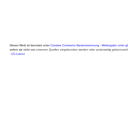
Dieses Werk ist lizenziert unter
Creative Commons Namensnennung - Weitergabe unter gle
sofern sie nicht von
externen Quellen eingebunden werden oder anderweitig gekennzeich
-
CC-Lizenz