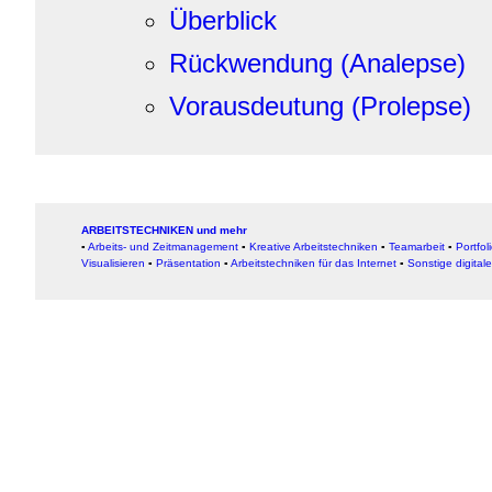
Überblick
Rückwendung (Analepse)
Vorausdeutung (Prolepse)
ARBEITSTECHNIKEN und mehr
▪
Arbeits- und Zeitmanagement
▪
Kreative Arbeitstechniken
▪
Teamarbeit
▪
Portfol
Visualisieren
▪
Präsentation
▪
Arbeitstechniken für das Internet
▪
Sonstige digital