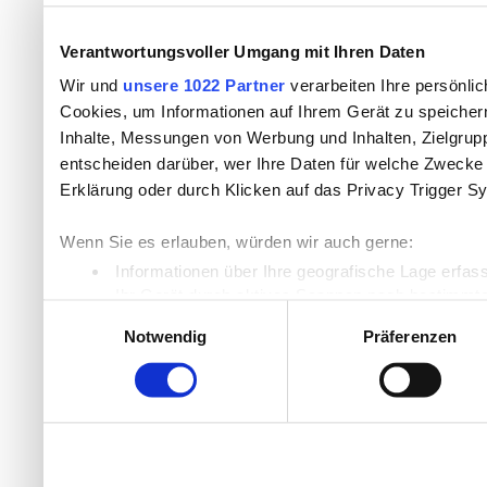
Verantwortungsvoller Umgang mit Ihren Daten
Wir und
unsere 1022 Partner
verarbeiten Ihre persönlic
Cookies, um Informationen auf Ihrem Gerät zu speicher
Inhalte, Messungen von Werbung und Inhalten, Zielgru
entscheiden darüber, wer Ihre Daten für welche Zwecke n
Erklärung oder durch Klicken auf das Privacy Trigger S
Wenn Sie es erlauben, würden wir auch gerne:
Informationen über Ihre geografische Lage erfas
Ihr Gerät durch aktives Scannen nach bestimmten
Einwilligungsauswahl
Erfahren Sie mehr darüber, wie Ihre persönlichen Daten
Notwendig
Präferenzen
Einzelheiten
fest.
Wir verwenden Cookies, um Inhalte und Anzeigen zu per
die Zugriffe auf unsere Website zu analysieren. Außer
unsere Partner für soziale Medien, Werbung und Analyse
möglicherweise mit weiteren Daten zusammen, die Sie ih