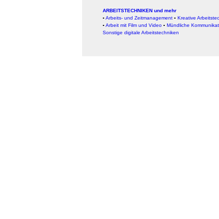
ARBEITSTECHNIKEN und mehr
▪
Arbeits- und Zeitmanagement
▪
Kreative Arbeitste
▪
Arbeit mit Film und Video
▪
Mündliche Kommunikat
Sonstige digitale Arbeitstechniken