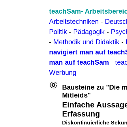
teachSam- Arbeitsberei
Arbeitstechniken
-
Deutsc
Politik
-
Pädagogik
-
Psyc
-
Methodik und Didaktik
-
navigiert man auf teac
man auf teachSam
-
tea
Werbung
Bausteine zu "Die 
Mitleids
"
Einfache Aussage
Erfassung
Diskontinuierliche Seku