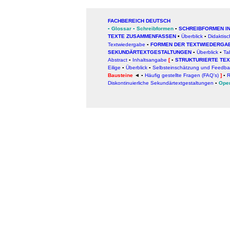
FACHBEREICH DEUTSCH
▪
Glossar
▪
Schreibformen
▪
SCHREIBFORMEN I
TEXTE ZUSAMMENFASSEN
Überblick
▪
Didaktis
▪
Textwiedergabe
▪
FORMEN DER TEXTWIEDERGA
SEKUNDÄRTEXTGESTALTUNGEN
▪
Überblick
▪
Ta
Abstract
▪
Inhaltsangabe
[
▪
STRUKTURIERTE TE
Eilige
▪
Überblick
▪
Selbsteinschätzung und Feedba
Bausteine
◄ ▪
Häufig gestellte Fragen (FAQ's)
]
▪
R
Diskontinuierliche Sekundärtextgestaltungen
▪
Oper