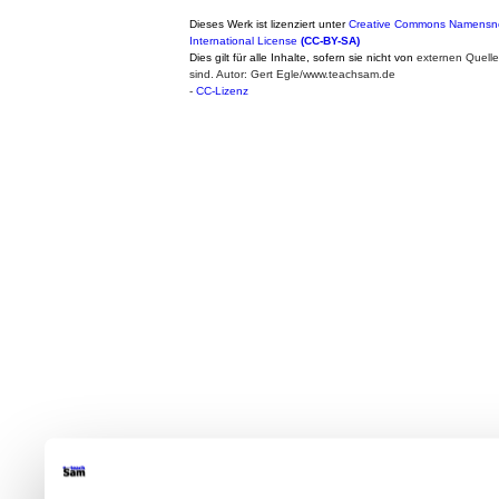
Dieses Werk ist lizenziert unter
Creative Commons Namensne
International License
(CC-BY-SA)
Dies gilt für alle Inhalte, sofern sie nicht von
externen Quell
sind. Autor: Gert Egle/www.teachsam.de
-
CC-Lizenz