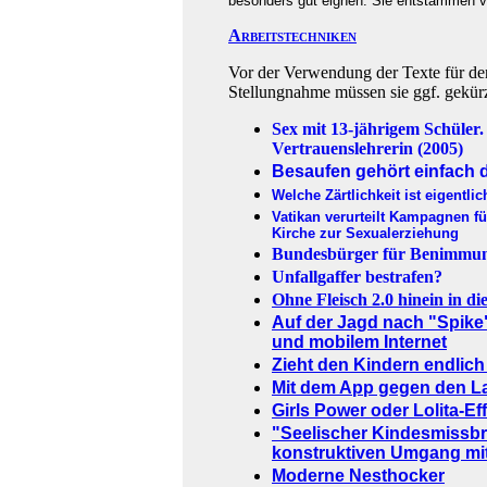
besonders gut eignen. Sie entstammen ve
Arbeitstechniken
Vor der Verwendung der Texte für de
Stellungnahme müssen sie ggf. gekür
Sex mit 13-jährigem Schüler.
Vertrauenslehrerin (2005)
Besaufen gehört einfach 
Welche Zärtlichkeit ist eigentli
Vatikan verurteilt Kampagnen fü
Kirche zur Sexualerziehung
Bundesbürger für Benimmunt
Unfallgaffer bestrafen?
Ohne Fleisch 2.0 hinein in d
Auf der Jagd nach "Spike"
und mobilem Internet
Zieht den Kindern endlich
Mit dem App gegen den La
Girls Power oder Lolita-Ef
"Seelischer Kindesmissbr
konstruktiven Umgang mit 
Moderne Nesthocker