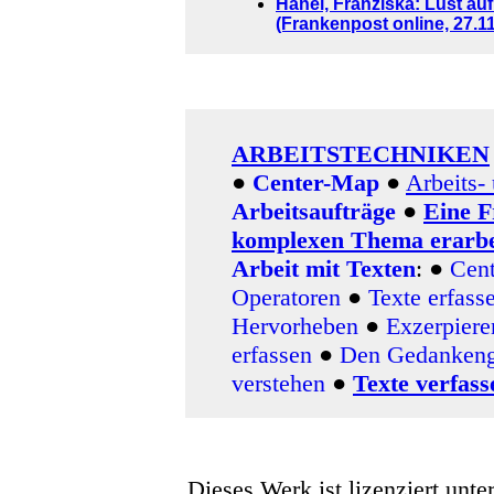
Hanel, Franziska: Lust a
(Frankenpost online, 27.1
ARBEITSTECHNIKEN
●
Center-Map
●
Arbeits-
Arbeitsaufträge
●
Eine F
komplexen Thema erarbe
Arbeit mit Texten
: ●
Cen
Operatoren
●
Texte erfass
Hervorheben
●
Exzerpier
erfassen
●
Den Gedankenga
verstehen
●
Texte verfass
Dieses Werk ist lizenziert unte