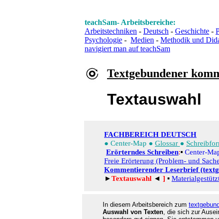
teachSam- Arbeitsbereiche:
Arbeitstechniken
-
Deutsch
-
Geschichte
-
P
Psychologie
-
Medien
-
Methodik und Did
navigiert man auf teachSam
Textgebundener komm
Textauswahl
FACHBEREICH DEUTSCH
●
Center-Map
●
Glossar
●
Schreibfo
Erörterndes Schreiben
:
▪
Center-Ma
Freie Erörterung (Problem- und Sache
Kommentierender Leserbrief (text
►
Textauswahl
◄
]
▪
Materialgestütz
In diesem Arbeitsbereich zum
textgebun
Auswahl von Texten
, die sich zur Ause