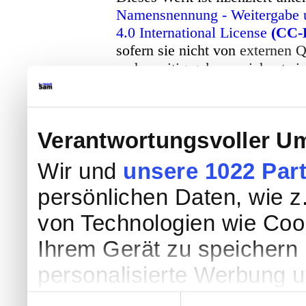
Namensnennung - Weitergabe u
4.0 International License
(CC-
sofern sie nicht von
externen Q
anderweitig gekennzeichnet si
-
CC-Lizenz
Verantwortungsvoller Um
Wir und
unsere 1022 Par
persönlichen Daten, wie z.
von Technologien wie Coo
Ihrem Gerät zu speichern 
personalisierte Werbung 
Werbung und Inhalten, Zi
Einwilligungsauswahl