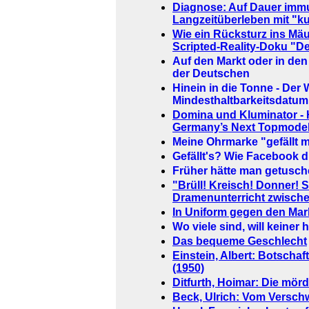
Diagnose: Auf Dauer im
Langzeitüberleben mit "ku
Wie ein Rücksturz ins Mäu
Scripted-Reality-Doku "D
Auf den Markt oder in de
der Deutschen
Hinein in die Tonne - Der
Mindesthaltbarkeitsdatum
Domina und Kluminator - H
Germany’s Next Topmodel
Meine Ohrmarke "gefällt mi
Gefällt's? Wie Facebook di
Früher hätte man getusch
"Brüll! Kreisch! Donner! 
Dramenunterricht zwische
In Uniform gegen den Ma
Wo viele sind, will keiner 
Das bequeme Geschlecht
Einstein, Albert: Botschaf
(1950)
Ditfurth, Hoimar: Die mör
Beck, Ulrich: Vom Verschw