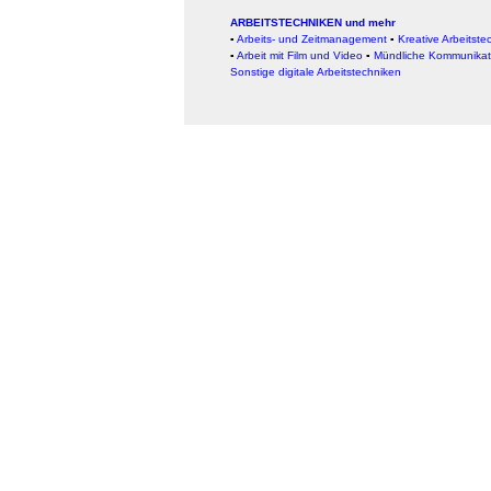
ARBEITSTECHNIKEN und mehr
▪
Arbeits- und Zeitmanagement
▪
Kreative Arbeitste
▪
Arbeit mit Film und Video
▪
Mündliche Kommunikat
Sonstige digitale Arbeitstechniken