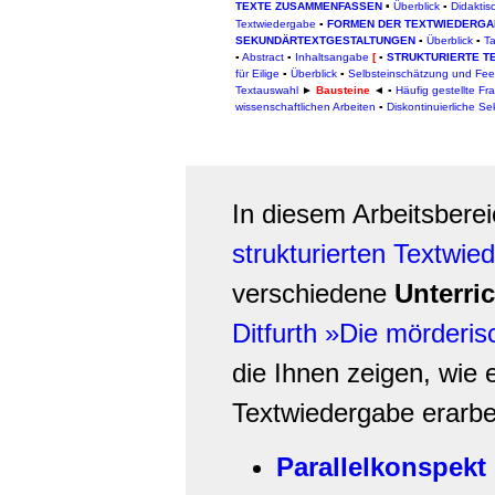
TEXTE ZUSAMMENFASSEN
Überblick
▪
Didakti
▪
Textwiedergabe
▪
FORMEN DER TEXTWIEDERGA
SEKUNDÄRTEXTGESTALTUNGEN
▪
Überblick
▪
Ta
▪
Abstract
▪
Inhaltsangabe
[
▪
STRUKTURIERTE T
für Eilige
▪
Überblick
▪
Selbsteinschätzung und Fe
Textauswahl
►
Bausteine
◄ ▪
Häufig gestellte Fr
wissenschaftlichen Arbeiten
▪
Diskontinuierliche S
In diesem Arbeitsbere
strukturierten Textwie
verschiedene
Unterri
Ditfurth »Die mörderi
die Ihnen zeigen, wie e
Textwiedergabe erarbe
Parallelkonspekt