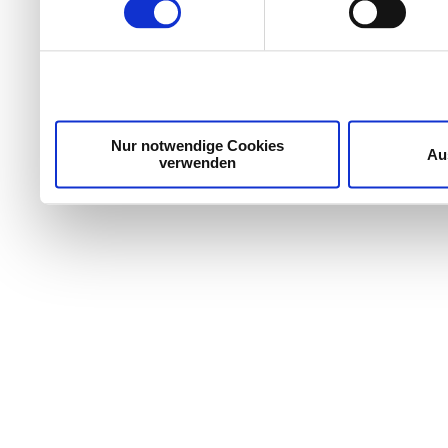
Wir verwenden Cookies, um Inhalte und Anzeigen zu per
die Zugriffe auf unsere Website zu analysieren. Außer
unsere Partner für soziale Medien, Werbung und Analyse
möglicherweise mit weiteren Daten zusammen, die Sie ih
Dienste gesammelt haben.
Nur notwendige Cookies
Au
verwenden