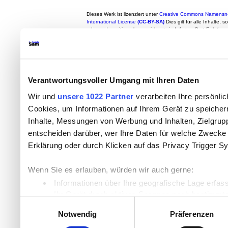
Dieses Werk ist lizenziert unter
Creative Commons Namensne
International License
(CC-BY-SA)
Dies gilt für alle Inhalte, 
oder anderweitig gekennzeichnet sind. Autor: Gert Egle/w
-
CC-Lizenz
Verantwortungsvoller Umgang mit Ihren Daten
Wir und
unsere 1022 Partner
verarbeiten Ihre persönlic
Cookies, um Informationen auf Ihrem Gerät zu speicher
Inhalte, Messungen von Werbung und Inhalten, Zielgru
entscheiden darüber, wer Ihre Daten für welche Zwecke n
Erklärung oder durch Klicken auf das Privacy Trigger S
Wenn Sie es erlauben, würden wir auch gerne:
Informationen über Ihre geografische Lage erfas
Ihr Gerät durch aktives Scannen nach bestimmten
Einwilligungsauswahl
Erfahren Sie mehr darüber, wie Ihre persönlichen Daten
Notwendig
Präferenzen
Einzelheiten
fest.