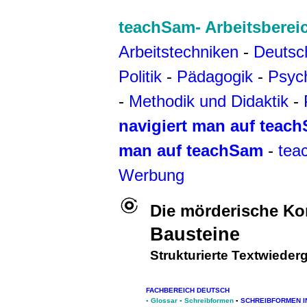
teachSam- Arbeitsberei
Arbeitstechniken
-
Deutsc
Politik
-
Pädagogik
-
Psyc
-
Methodik und Didaktik
-
navigiert man auf teac
man auf teachSam
-
tea
Werbung
Die mörderische Ko
Bausteine
Strukturierte Textwieder
FACHBEREICH DEUTSCH
▪
Glossar
▪
Schreibformen
▪
SCHREIBFORMEN I