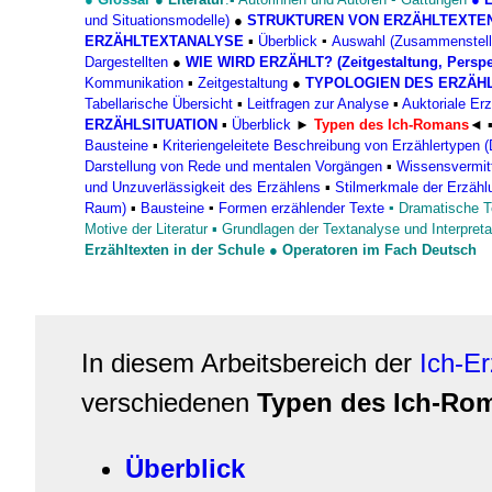
und Situationsmodelle)
●
STRUKTUREN VON ERZÄHLTEXTE
ERZÄHLTEXTANALYSE
▪
Überblick
▪
Auswahl (Zusammenstellun
Dargestellten
●
WIE WIRD ERZÄHLT? (Zeitgestaltung, Perspek
Kommunikation
▪
Zeitgestaltung
●
TYPOLOGIEN DES ERZÄH
Tabellarische Übersicht
▪
Leitfragen zur Analyse
▪
Auktoriale Erz
ERZÄHLSITUATION
▪
Überblick
►
Typen des Ich-Romans
◄
Bausteine
▪
Kriteriengeleitete Beschreibung von Erzählertypen 
Darstellung von Rede und mentalen Vorgängen
▪
Wissensvermitt
und Unzuverlässigkeit des Erzählens
▪
Stilmerkmale der Erzähl
Raum)
▪
Bausteine
▪
Formen erzählender Texte
▪
Dramatische T
Motive der Literatur
▪
Grundlagen der Textanalyse und Interpreta
Erzähltexten in der Schule
●
Operatoren im Fach Deutsch
In diesem Arbeitsbereich der
Ich-Er
verschiedenen
Typen des Ich-Ro
Überblick