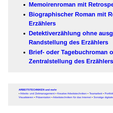
Memoirenroman mit Retrospek
Biographischer Roman mit R
Erzählers
Detektiverzählung ohne ausg
Randstellung des Erzählers
Brief- oder Tagebuchroman o
Zentralstellung des Erzähler
ARBEITSTECHNIKEN und mehr
▪
Arbeits- und Zeitmanagement
▪
Kreative Arbeitstechniken
▪
Teamarbeit
▪
Portfol
Visualisieren
▪
Präsentation
▪
Arbeitstechniken für das Internet
▪
Sonstige digital