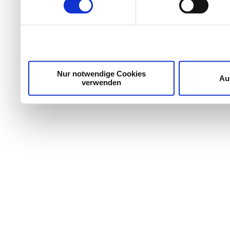
Wir verwenden Cookies, um Inhalte und Anzeigen zu per
die Zugriffe auf unsere Website zu analysieren. Außer
unsere Partner für soziale Medien, Werbung und Analyse
möglicherweise mit weiteren Daten zusammen, die Sie ih
Dienste gesammelt haben.
Nur notwendige Cookies
Au
verwenden