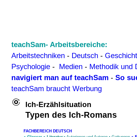
teachSam- Arbeitsbereiche:
Arbeitstechniken
-
Deutsch
-
Geschich
Psychologie
-
Medien
-
Methodik und 
navigiert man auf teachSam
-
So su
teachSam braucht Werbung
Ich-Erzählsituation
Typen des Ich-Romans
FACHBEREICH DEUTSCH
●
Glossar
●
Literatur
:▪
Autorinnen und Autoren
▪
Gattungen
●