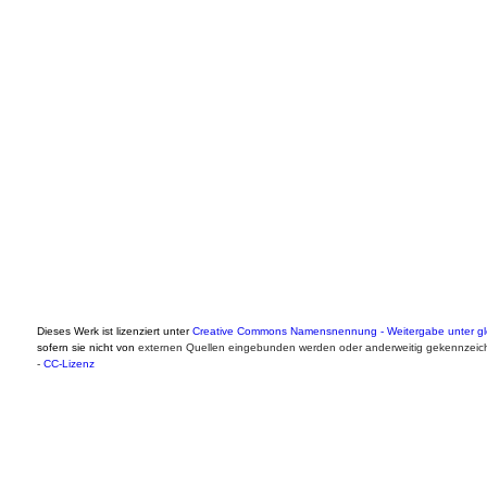
Dieses Werk ist lizenziert unter
Creative Commons Namensnennung - Weitergabe unter gle
sofern sie nicht von
externen Quellen eingebunden werden oder anderweitig gekennzeich
-
CC-Lizenz