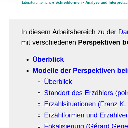
Literaturunterricht
●
Schreibformen
▪ Analyse und Interpretat
Informationen zu Ihrer Ve
und Analysen weiter. Unse
zusammen, die Sie ihnen b
gesammelt haben.
In diesem Arbeitsbereich zu der
Dar
mit verschiedenen
Perspektiven b
Überblick
Modelle der Perspektiven be
Überblick
Standort des Erzählers (poin
Erzählsituationen (Franz K.
Erzählformen und Erzählver
Fokalisierung (Gérard Gene