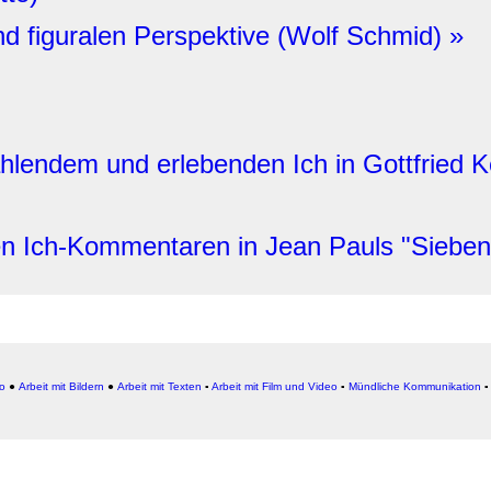
nd figuralen Perspektive (Wolf Schmid) »
hlendem und erlebenden Ich in Gottfried Ke
len Ich-Kommentaren in Jean Pauls "Siebe
io
●
Arbeit mit Bildern
●
Arbeit
mit Texten
▪
Arbeit mit Film und Video
▪
Mündliche Kommunikation