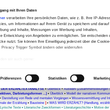
gang mit Ihren Daten
ner
verarbeiten Ihre persönlichen Daten, wie z. B. Ihre IP-Adress
te
-
Politik
-
Pädagogik
-
Psychologie
-
Me
ies, um Informationen auf Ihrem Gerät zu speichern und darauf
n auf teachSam
-
So sucht man auf tea
rbung und Inhalte, Messungen von Werbung und Inhalten,
e Entwicklung von Angeboten zu ermöglichen. Sie entscheiden 
ke nutzt. Sie können Ihre Einwilligung jederzeit über die Cookie
s Privacy Trigger Symbol ändern oder widerrufen
den wir auch gerne:
 Ihre geografische Lage erfassen, welche bis auf einige Meter g
tives Scannen nach bestimmten Merkmalen (Fingerprinting) identi
Präferenzen
Statistiken
Marketin
 wie Ihre persönlichen Daten verarbeitet werden, und legen Sie 
RZÄHLENDE TEXTE
▪
Überblick
▪
Lesen erzählender Texte (Inferenzbildung
 Einzelheiten
fest.
 DER ERZÄHLTEXTANALYSE
▪
Überblick
▪
Auswahl (Zusammenstellungen wic
ktiven, Darbietungsformen ...)
▪
Überblick
▪
Modell der narrativen Kommun
▪
Darstellung von Rede und mentalen Vorgängen
▪
Wissensvermittlung und In
 Inhalte und Anzeigen zu personalisieren, Funktionen für sozia
male der Erzählung
▪
Bausteine
]
▪
WAS WIRD ERZÄHLT?
(Handlung, erzähl
e Zugriffe auf unsere Website zu analysieren. Außerdem geben w
Lyrische Texte
▪
Literarische Zweckformen
▪
Literaturgeschichte
▪
Motive der 