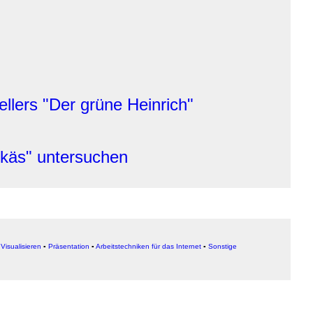
llers "Der grüne Heinrich"
nkäs" untersuchen
▪
Visualisieren
▪
Präsentation
▪
Arbeitstechniken für das Internet
▪
Sonstige