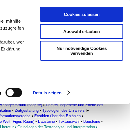
Cookies zulassen
e, mithilfe
dien
-
Methodik und
 zuzugreifen
Auswahl erlauben
chSam
-
teachSam
darüber, wer
Nur notwendige Cookies
-Erklärung
verwenden
enau sein
fizieren
g
Details zeigen
Ihre
 und Situationsmodelle)
▪
STRUKTUREN VON ERZÄHLTEXTEN
htiger Strukturbegriffe)
▪
Darstellungsebene und Ebene des
ikation
▪
Zeitgestaltung
▪
Typologien des Erzählers
►
formationsvergabe
▪
Erzählen über das Erzählen
▪
le Medien
te Welt, Figur, Raum)
▪
Bausteine
▪
Textauswahl
▪
Bausteine
▪
ir
Literatur
▪
Grundlagen der Textanalyse und Interpretation
▪