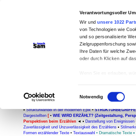
Verantwortungsvoller Um
teachSam- Arbeitsbereiche:
Wir und
unsere 1022 Part
Arbeitstechniken
-
Deutsch
-
Geschich
von Technologien wie Cook
Didaktik
-
Projekte
-
So navigiert ma
und so personalisierte We
Zielgruppenforschung sowi
braucht Werbung
Ihre Daten für welche Zwec
oder durch Klicken auf da
Wie wird erzählt?
Perspektiven beim Erzählen
Wenn Sie es erlauben, wür
Informationen über
Strukturen von Erzähltexten
können
Einwilligungsauswahl
Ihr Gerät durch ak
Notwendig
FACHBEREICH DEUTSCH
Erfahren Sie mehr darüber,
●
Glossar
●
Literatur
:▪
Autorinnen und Autoren
▪
Gattungen
▪
E
Präferenzen im
Abschnitt
▪
Strukturwandel in der modernen Epik
▪
STRUKTURBEGRIFFE
Dargestellten
[
▪
WIE WIRD ERZÄHLT? (Zeitgestaltung, Perspe
Perspektiven beim Erzählen
◄
▪
Darstellung von Ereignissen
Wir verwenden Cookies, um
Zuverlässigkeit und Unzuverlässigkeit des Erzählens
▪
Stilmerk
anbieten zu können und di
Formen erzählender Texte
▪
Textauswahl
▪
Dramatische Texte
▪