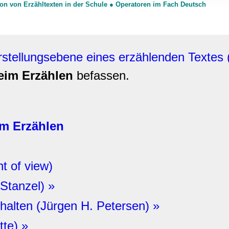
ion von Erzähltexten in der Schule
●
Operatoren im Fach Deutsch
rwendung unserer Website an unsere Partner für soziale Medien
re Partner führen diese Informationen möglicherweise mit weite
ereitgestellt haben oder die sie im Rahmen Ihrer Nutzung der D
stellungsebene eines erzählenden Textes (
eim Erzählen
befassen.
im Erzählen
t of view)
 Stanzel) »
halten (Jürgen H. Petersen) »
tte) »