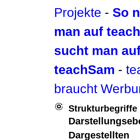
Projekte
-
So n
man auf teac
sucht man au
teachSam
-
t
braucht Werbu
Strukturbegriffe
Darstellungseb
Dargestellten