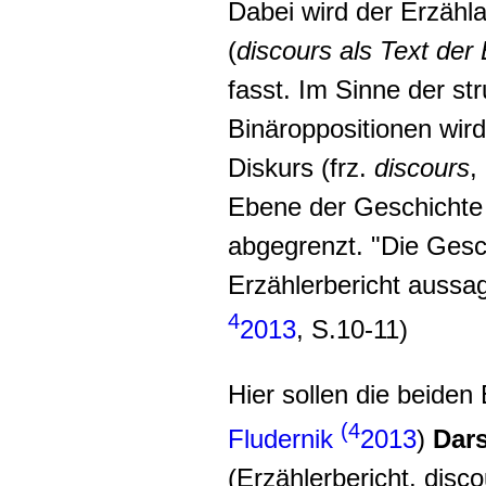
Dabei wird der Erzähla
(
discours als Text der
fasst. Im Sinne der str
Binäroppositionen wird
Diskurs (frz.
discours
,
Ebene der Geschichte (f
abgegrenzt. "Die Gesc
Erzählerbericht aussagt
4
20
13
, S.10-11)
Hier sollen die beide
(4
Fludernik
20
13
)
Dar
(Erzählerbericht, disc