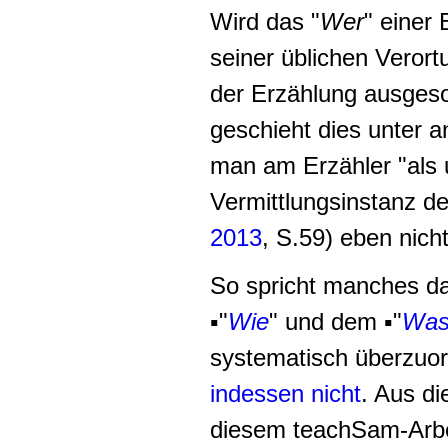
Wird das "
Wer
" einer
seiner üblichen Verort
der Erzählung ausgeso
geschieht dies unter a
man am Erzähler "als
Vermittlungsinstanz de
2013
, S.59) eben nich
So spricht manches da
▪"
Wie
" und dem ▪"
Wa
systematisch überzuo
indessen nicht
. Aus d
diesem teachSam-Arbei