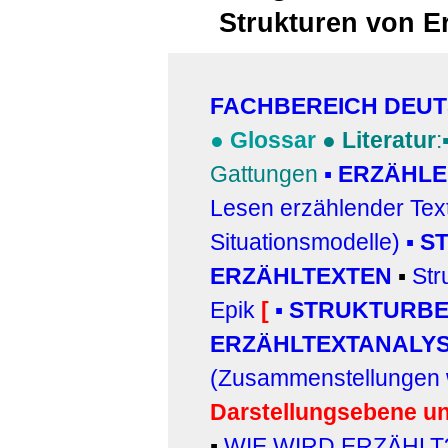
Strukturen von E
FACHBEREICH DEU
●
Glossar
●
Literatur
:
Gattungen
▪
ERZÄHLE
Lesen erzählender Text
Situationsmodelle)
▪
S
ERZÄHLTEXTEN
▪
Str
Epik
[
▪
STRUKTURBE
ERZÄHLTEXTANALY
(Zusammenstellungen wi
Darstellungsebene un
▪
WIE WIRD ERZÄHL