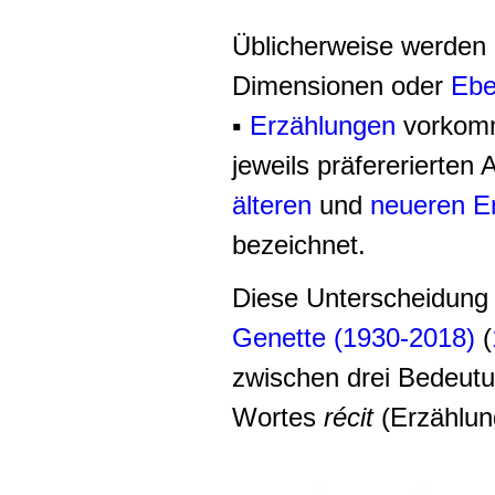
Üblicherweise werden 
Dimensionen oder
Eb
▪
Erzählungen
vorkomm
jeweils präfererierten 
älteren
und
neueren Er
bezeichnet.
Diese Unterscheidung g
Genette (1930-2018)
(
zwischen drei Bedeut
Wortes
récit
(Erzählung