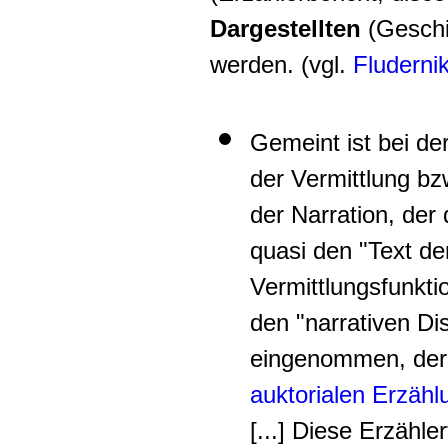
Dargestellten
(Geschic
werden. (vgl.
Fluderni
Gemeint ist bei de
der Vermittlung bz
der Narratio
n, der 
quasi den "Text de
Vermittlungsfunkt
den "narrativen Di
eingenommen, der
auktorialen Erzäh
[...] Diese Erzähle