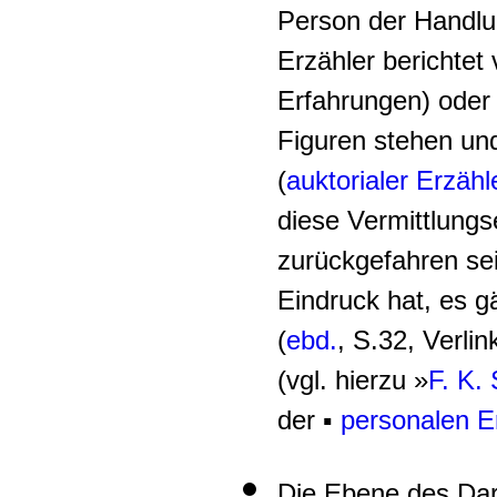
Person der Handlu
Erzähler berichtet
Erfahrungen) oder 
Figuren stehen und
(
auktorialer Erzähl
diese Vermittlung
zurückgefahren sei
Eindruck hat, es g
(
ebd.
, S.32, Verli
(vgl. hierzu »
F. K.
der ▪
personalen Er
Die Ebene des Darg