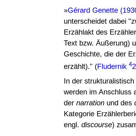
»
Gérard Genette (193
unterscheidet dabei "
Erzählakt des Erzähle
Text bzw. Äußerung) 
Geschichte, die der Er
4
erzählt)." (
Fludernik
2
In der strukturalistisch
werden im Anschluss 
der
narration
und des
Kategorie
Erzählerberi
engl.
discourse
) zusa