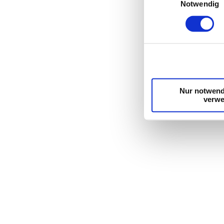
Notwendig
Einzelheiten
fest.
Wir verwenden Cooki
die Zugriffe auf un
unsere Partner für s
möglicherweise mit w
Dienste gesammelt 
Nur notwend
verw