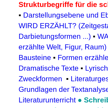
Strukturbegriffe für die s
▪
Darstellungsebene und Eb
WIRD ERZÄHLT?
(Zeitgest
Darbietungsformen ...)
▪
WA
erzählte Welt, Figur, Raum)
Bausteine
▪
Formen erzähle
Dramatische Texte
▪
Lyrisc
Zweckformen
▪
Literaturge
Grundlagen der Textanalyse
Literaturunterricht
●
Schrei