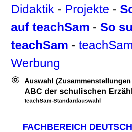
Didaktik
-
Projekte
-
S
auf teachSam
-
So su
teachSam
-
teachSam
Werbung
Auswahl (Zusammenstellungen w
ABC der schulischen Erzähl
teachSam-Standardauswahl
FACHBEREICH DEUTSC