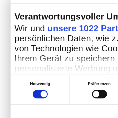
Verantwortungsvoller Um
Wir und
unsere 1022 Par
persönlichen Daten, wie z.
von Technologien wie Coo
Ihrem Gerät zu speichern 
personalisierte Werbung 
Werbung und Inhalten, Zi
Einwilligungsauswahl
Notwendig
Präferenzen
Entwicklung von Angebote
entscheiden darüber, wer
nutzt. Sie können Ihre Einw