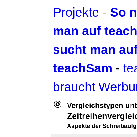
Projekte
-
So n
man auf teac
sucht man au
teachSam
-
t
braucht Werbu
Vergleichstypen un
Zeitreihenverglei
Aspekte der Schreibauf