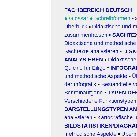
FACHBEREICH DEUTSCH
●
Glossar
●
Schreibformen
▪
Überblick
▪
Didaktische und 
zusammenfassen
▪
SACHTEX
Didaktische und methodische
Sachtexte analysieren
▪
DISK
ANALYSIEREN
▪
Didaktisch
Quickie für Eilige
▪
INFOGRA
und methodische Aspekte
▪
Ü
der Infografik
▪
Bestandteile v
Schreibaufgabe
▪
TYPEN DE
Verschiedene Funktionstypen
DARSTELLUNGSTYPEN AN
analysieren
▪
Kartografische I
BILDSTATISTIKEN/DIAGR
methodische Aspekte
▪
Ü
berb