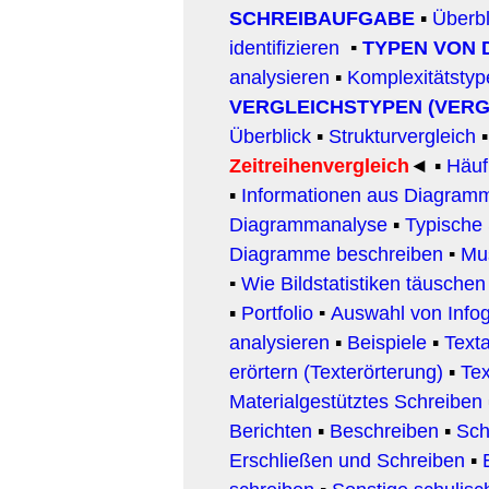
SCHREIBAUFGABE
▪
Überbl
identifizieren
▪
TYPEN VON
analysieren
▪
Komplexitätstyp
VERGLEICHSTYPEN (VER
Überblick
▪
Strukturvergleich
Zeitreihenvergleich
◄
▪
Häuf
▪
Informationen aus Diagra
Diagrammanalyse
▪
Typische
Diagramme beschreiben
▪
Mus
▪
Wie Bildstatistiken täusche
▪
Portfolio
▪
Auswahl von Infog
analysieren
▪
Beispiele
▪
Text
erörtern (Texterörterung)
▪
Tex
Materialgestütztes Schreiben
Berichten
▪
Beschreiben
▪
Sch
Erschließen und Schreiben
▪