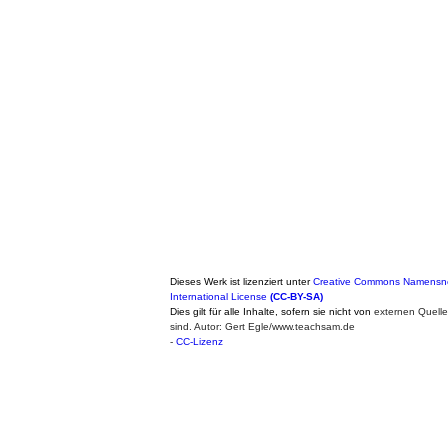
Dieses Werk ist lizenziert unter
Creative Commons Namensne
International License
(CC-BY-SA)
Dies gilt für alle Inhalte, sofern sie nicht von
externen Quell
sind. Autor: Gert Egle/www.teachsam.de
-
CC-Lizenz