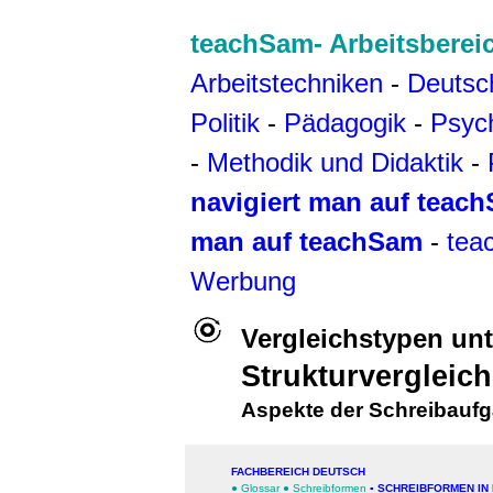
teachSam- Arbeitsberei
Arbeitstechniken
-
Deutsc
Politik
-
Pädagogik
-
Psyc
-
Methodik und Didaktik
-
navigiert man auf teac
man auf teachSam
-
tea
Werbung
Vergleichstypen un
Strukturvergleich
Aspekte der Schreibauf
FACHBEREICH DEUTSCH
●
Glossar
●
Schreibformen
▪
SCHREIBFORMEN IN