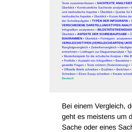
Texte zusammenfassen
▪
SACHTEXTE ANALYSIE
Überblick
▪
Kontinuierliche Sachtexte analysieren
▪
und methodische Aspekte
▪
Überblick
▪
Quickie für E
methodische Aspekte
▪
Überblick
▪
Kurzer Abriss de
der Schreibaufgabe
▪
TYPEN DER INFOGRAFIK
▪
VERSCHIEDENE DARSTELLUNGSTYPEN ANALY
Infografiken analysieren
▪
BILDSTATISTIKEN/DIA
Ü
berblick
▪
ASPEKTE DER SCHREIBAUFGABE
▪
Ü
DIAGRAMMEN
▪
Überblick
▪
Formtypen analysiere
VERGLEICHSTYPEN (VERGLEICHSARTEN) UNT
Rangfolgevergleich
▪
Zeitreihenvergleich
▪
Häufigkei
entnehmen
▪
Leitfragen zur Diagrammanalyse
▪
Typ
▪
Musterbeispiele für die schulische Analyse
▪
Wie B
▪
Portfolio
▪
Auswahl von Infografiken
▪
Bausteine
gestellte Fragen
▪
Texte erörtern (Texterörterung)
▪
▪
Offizielle Briefe schreiben
▪
Erzählen
▪
Berichten
Schreiben
▪
Einen Essay schreiben
▪
Kreativ schre
Deutsch
Bei einem Vergleich, d
geht es meistens um 
Sache oder eines Sach