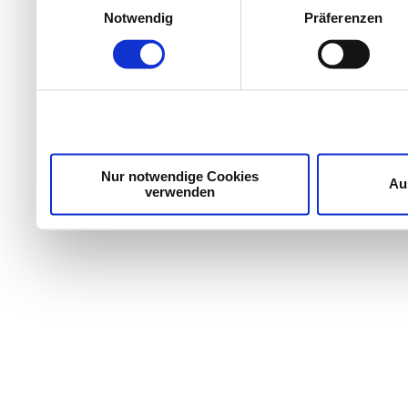
Erfahren Sie mehr darüber, wie Ihre persönlichen Daten
Notwendig
Präferenzen
Einzelheiten
fest.
Wir verwenden Cookies, um Inhalte und Anzeigen zu per
die Zugriffe auf unsere Website zu analysieren. Außer
unsere Partner für soziale Medien, Werbung und Analyse
möglicherweise mit weiteren Daten zusammen, die Sie ih
Dienste gesammelt haben.
Nur notwendige Cookies
Au
verwenden