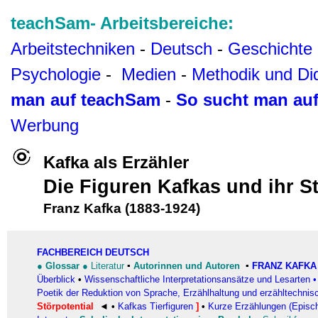
teachSam- Arbeitsbereiche:
Arbeitstechniken
-
Deutsch
-
Geschichte
Psychologie
-
Medien
-
Methodik und Di
man auf teachSam
-
So sucht man au
Werbung
Kafka als Erzähler
Die Figuren Kafkas und ihr St
Franz Kafka (1883-1924)
FACHBEREICH DEUTSCH
●
Glossar
●
Literatur
▪
Autorinnen und Autoren
▪
FRANZ KAFKA
Überblick
•
Wissenschaftliche Interpretationsansätze und Lesarten
Poetik der Reduktion von Sprache, Erzählhaltung und erzähltechnisc
Störpotential
◄ •
Kafkas Tierfiguren
]
•
Kurze Erzählungen (Episc