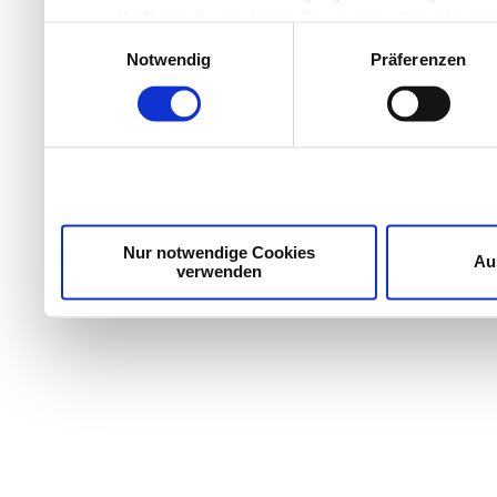
Ihr Gerät durch aktives Scannen nach bestimmten
Einwilligungsauswahl
Erfahren Sie mehr darüber, wie Ihre persönlichen Daten
Notwendig
Präferenzen
Einzelheiten
fest.
Wir verwenden Cookies, um Inhalte und Anzeigen zu per
die Zugriffe auf unsere Website zu analysieren. Außer
unsere Partner für soziale Medien, Werbung und Analyse
möglicherweise mit weiteren Daten zusammen, die Sie ih
Dienste gesammelt haben.
Nur notwendige Cookies
Au
verwenden