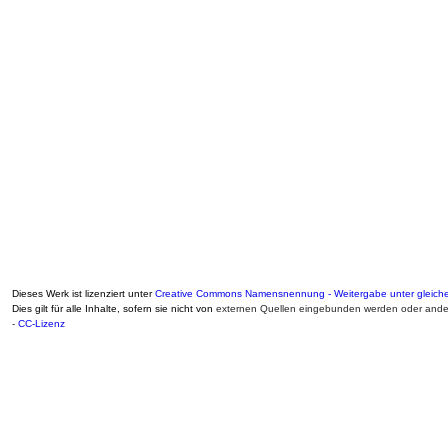
Dieses Werk ist lizenziert unter
Creative Commons Namensnennung - Weitergabe unter gleiche
Dies gilt für alle Inhalte, sofern sie nicht von
externen Quellen eingebunden werden oder ander
-
CC-Lizenz