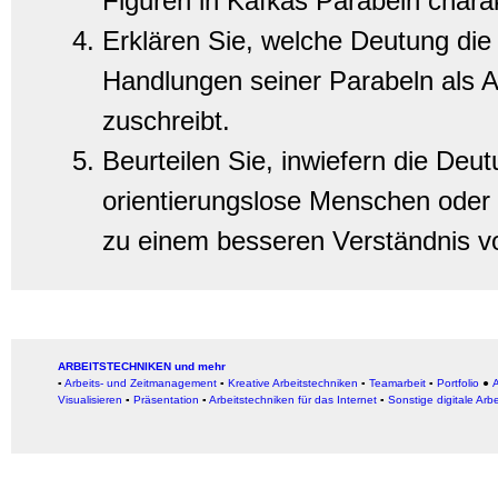
Figuren in Kafkas Parabeln charakt
Erklären Sie, welche Deutung di
Handlungen seiner Parabeln als A
zuschreibt.
Beurteilen Sie, inwiefern die Deu
orientierungslose Menschen oder 
zu einem besseren Verständnis v
ARBEITSTECHNIKEN und mehr
▪
Arbeits- und Zeitmanagement
▪
Kreative Arbeitstechniken
▪
Teamarbeit
▪
Portfolio
●
A
Visualisieren
▪
Präsentation
▪
Arbeitstechniken für das Internet
▪
Sonstige digitale Arb