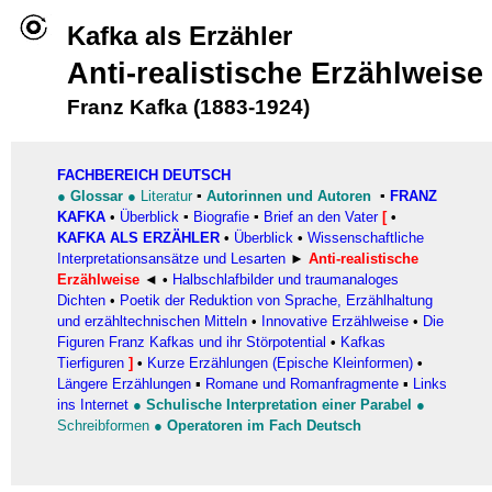
Kafka als Erzähler
Anti-realistische Erzählweise
Franz Kafka (1883-1924)
FACHBEREICH DEUTSCH
●
Glossar
●
Literatur
▪
Autorinnen und Autoren
▪
FRANZ
KAFKA
•
Überblick
▪
Biografi
e
▪
Brief an den Vater
[
•
KAFKA ALS ERZÄHLER
•
Überblick
•
Wissenschaftliche
Interpretationsansätze und Lesarten
►
Anti-realistische
Erzählweise
◄ •
Halbschlafbilder und traumanaloges
Dichten
•
Poetik der Reduktion von Sprache, Erzählhaltung
und erzähltechnischen Mitteln
•
I
nnovative Erzählweise
•
Die
Figuren Franz Kafkas und ihr Störpotential
•
Kafkas
Tierfiguren
]
•
Kurze Erzählungen (Epische Kleinformen)
•
Längere Erzählungen
▪
Romane und Romanfragmente
▪
Links
ins Internet
●
Schulische Interpretation einer Parabel
●
Schreibformen
●
Operatoren im Fach Deutsch