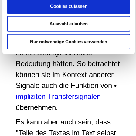
Cookies zulassen
zu können und die Zugriffe auf unsere Website zu
werden, fungierten sie, so Engel
analysieren. Außerdem geben wir Informationen zu Ihrer
weiter, als eine Art
Verwendung unserer Website an unsere Partner für
Auswahl erlauben
soziale Medien, Werbung und Analysen weiter. Unsere
"Deutungsprovokation"
(ebd.
,
Partner führen diese Informationen möglicherweise mit
S.415), die die Frage aufwerfe,
Nur notwendige Cookies verwenden
weiteren Daten zusammen, die Sie ihnen bereitgestellt
haben oder die sie im Rahmen Ihrer Nutzung der Dienste
ob sie eine symbolische
gesammelt haben.
Bedeutung hätten. So betrachtet
können sie im Kontext anderer
Signale auch die Funktion von •
impliziten Transfersignalen
übernehmen.
Es kann aber auch sein, dass
"Teile des Textes im Text selbst