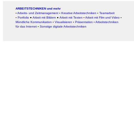
ARBEITSTECHNIKEN und mehr
▪
Arbeits- und Zeitmanagement
▪
Kreative Arbeitstechniken
▪
Teamarbeit
▪
Portfolio
●
Arbeit mit Bildern
●
Arbeit
mit Texten
▪
Arbeit mit Film und Video
▪
Mündliche Kommunikation
▪
Visualisieren
▪
Präsentation
▪
Arbeitstechniken
für das Internet
▪
Sonstige digitale Arbeitstechniken