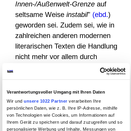
Innen-/Außenwelt-Grenze
auf
seltsame Weise
instabil
"
(ebd.
)
geworden sei. Zudem sei, wie in
zahlreichen anderen modernen
literarischen Texten die Handlung
nicht mehr vor allem durch
temporal-kausale Verknüpfung
gekennzeichnet, wie es dem
"lebensweltlich tiefverankerten
Verantwortungsvoller Umgang mit Ihren Daten
Sinngebungsverfahrens
Wir und
unsere 1022 Partner
verarbeiten Ihre
»Geschichten-Erzählen»"
(ebd.
)
persönlichen Daten, wie z. B. Ihre IP-Adresse, mithilfe
von Technologien wie Cookies, um Informationen auf
entspreche.
Ihrem Gerät zu speichern und darauf zuzugreifen und so
personalisierte Werbung und Inhalte, Messungen von