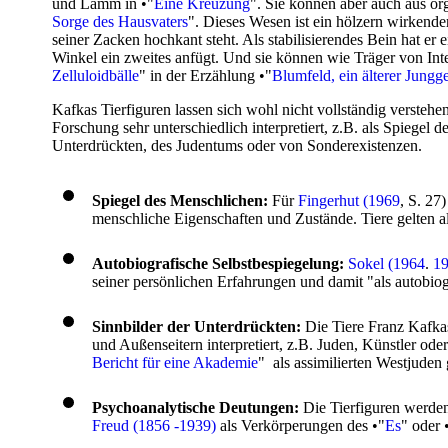
und Lamm in •"
Eine Kreuzung
". Sie können aber auch aus o
Sorge des Hausvaters
". Dieses Wesen ist ein hölzern wirkende
seiner Zacken hochkant steht. Als stabilisierendes Bein hat er
Winkel ein zweites anfügt. Und sie können wie Träger von Inten
Zelluloidbälle
" in der Erzählung •"
Blumfeld, ein älterer Jungge
Kafkas Tierfiguren lassen sich wohl nicht vollständig verstehe
Forschung sehr unterschiedlich interpretiert, z.B. als Spiegel
Unterdrückten, des Judentums oder von Sonderexistenzen.
Spiegel des Menschlichen:
Für
Fingerhut (1969
, S. 27
menschliche Eigenschaften und Zustände. Tiere gelten a
Autobiografische Selbstbespiegelung:
Sokel (1964
.
1
seiner persönlichen Erfahrungen und damit "als autobio
Sinnbilder der Unterdrückten:
Die Tiere Franz Kafka
und Außenseitern interpretiert, z.B. Juden, Künstler od
Bericht für eine Akademie
"
als assimilierten Westjuden 
Psychoanalytische Deutungen:
Die Tierfiguren werde
Freud (1856 -1939)
als Verkörperungen des •"
Es
" oder 