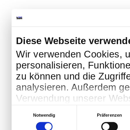
Diese Webseite verwend
Wir verwenden Cookies, u
personalisieren, Funktion
zu können und die Zugriff
analysieren. Außerdem geb
Verwendung unserer Websi
soziale Medien, Werbung 
Einwilligungsauswahl
Notwendig
Präferenzen
Partner führen diese Info