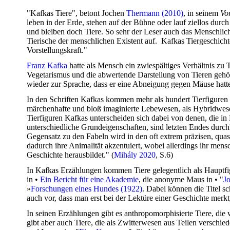
"Kafkas Tiere", betont Jochen
Thermann (2010)
, in seinem
Vo
leben in der Erde, stehen auf der Bühne oder lauf ziellos durc
und bleiben doch Tiere. So sehr der Leser auch das Menschlich
Tierische der menschlichen Existent auf. Kafkas Tiergeschic
Vorstellungskraft."
Franz Kafka
hatte als Mensch ein zwiespältiges Verhältnis zu 
Vegetarismus und die abwertende Darstellung von Tieren geh
wieder zur Sprache, dass er eine Abneigung gegen Mäuse hatt
In den Schriften Kafkas kommen mehr als hundert Tierfiguren 
märchenhafte und bloß imaginierte Lebewesen, als Hybridwesen
Tierfiguren Kafkas unterscheiden sich dabei von denen, die i
unterschiedliche Grundeigenschaften, sind letzten Endes durc
Gegensatz zu den Fabeln wird in den oft extrem präzisen, quas
dadurch ihre Animalität akzentuiert, wobei allerdings ihr men
Geschichte herausbildet." (
Mihály 2020
, S.6)
In Kafkas Erzählungen kommen Tiere gelegentlich als Hauptfigu
in •
Ein Bericht für eine Akademie
, die anonyme Maus in • "
J
»
Forschungen eines Hundes (1922)
. Dabei können die Titel s
auch vor, dass man erst bei der Lektüre einer Geschichte merkt,
In seinen Erzählungen gibt es anthropomorphisierte Tiere, di
gibt aber auch Tiere, die als Zwitterwesen aus Teilen verschi