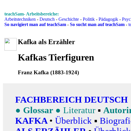
teachSam- Arbeitsbereiche:
Arbeitstechniken
-
Deutsch
-
Geschichte
-
Politik
-
Pädagogik
-
Psyc
So navigiert man auf teachSam
-
So sucht man auf teachSam
-
t
Kafka als Erzähler
Kafkas Tierfiguren
Franz Kafka (1883-1924)
FACHBEREICH DEUTSCH
●
Glossar
●
Literatur
▪
Autori
KAFKA
•
Überblick
▪
Biografi