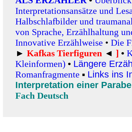
ALS ERZÄHLER
•
Überblick
Interpretationsansätze und Les
Halbschlafbilder und traumana
von Sprache, Erzählhaltung un
I
nnovative Erzählweise
•
Die F
►
Kafkas Tierfiguren
◄
]
•
K
Kleinformen)
•
Längere Erzä
Romanfragmente
▪
Links ins I
Interpretation einer Parabe
Fach Deutsch