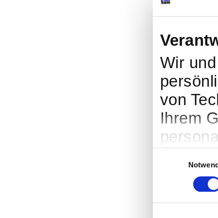
Verantw
Wir un
persönli
von Tec
Ihrem G
persona
Werbung
Einwilligungsauswah
Notwend
Entwick
entsche
nutzt. S