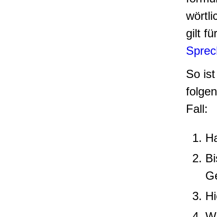
wörtli
gilt f
Sprec
So is
folge
Fall:
Ha
Bi
Ge
Hi
We