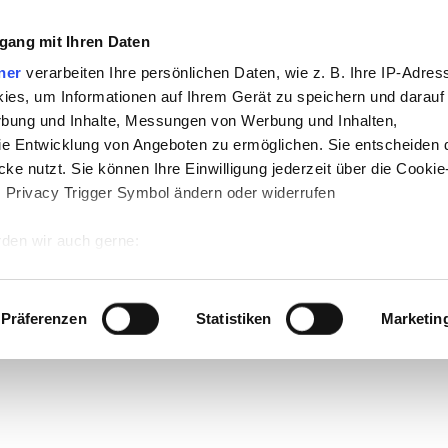
gang mit Ihren Daten
ner
verarbeiten Ihre persönlichen Daten, wie z. B. Ihre IP-Adress
ies, um Informationen auf Ihrem Gerät zu speichern und darauf
rbung und Inhalte, Messungen von Werbung und Inhalten,
e Entwicklung von Angeboten zu ermöglichen. Sie entscheiden 
ke nutzt. Sie können Ihre Einwilligung jederzeit über die Cookie
s Privacy Trigger Symbol ändern oder widerrufen
den wir auch gerne:
 Ihre geografische Lage erfassen, welche bis auf einige Meter g
tives Scannen nach bestimmten Merkmalen (Fingerprinting) identi
Präferenzen
Statistiken
Marketin
 wie Ihre persönlichen Daten verarbeitet werden, und legen Sie 
 Einzelheiten
fest.
 Inhalte und Anzeigen zu personalisieren, Funktionen für sozia
e Zugriffe auf unsere Website zu analysieren. Außerdem geben w