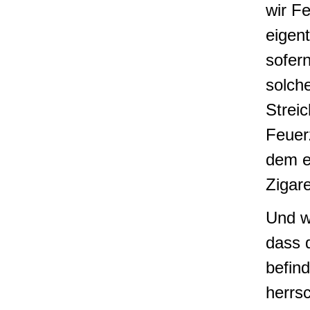
wir F
eigent
sofern
solche
Streic
Feuer
dem e
Zigar
Und w
dass 
befind
herrsc