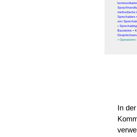
kommunikativ
Sprachhandl
methodische 
Sprechaktes
von Sprecha
▪
Sprechaktt
Bausteine
▪
K
Gesprächsan
▪
Operatoren 
In der
Kommu
verwe