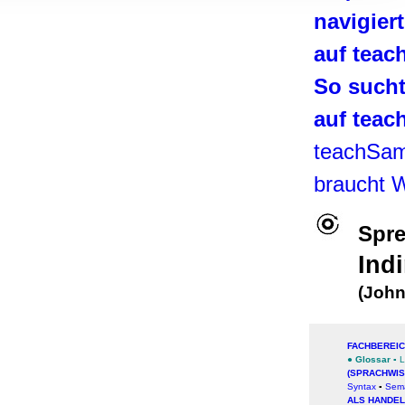
, Werbung
navigier
ren Daten
auf tea
ienste
So such
auf tea
teachSa
braucht 
Spre
Ind
(John
FACHBEREI
●
Glossar
▪
L
(SPRACHWIS
Syntax
▪
Sema
ALS HANDE