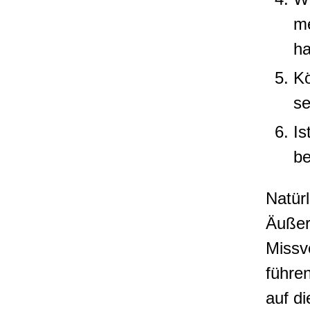
me
h
Kö
se
Is
be
Natür
Äußer
Missv
führe
auf di