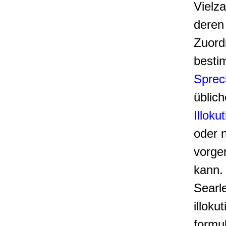
Vielz
deren
Zuord
besti
Sprec
üblich
Illoku
oder 
vorg
kann.
Searle
illoku
formul