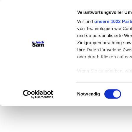
Verantwortungsvoller Um
Wir und
unsere 1022 Part
von Technologien wie Cook
und so personalisierte We
Zielgruppenforschung sowi
Ihre Daten für welche Zwec
oder durch Klicken auf da
Wenn Sie es erlauben, wür
Informationen über
können
Einwilligungsauswahl
Ihr Gerät durch ak
Notwendig
Erfahren Sie mehr darüber,
Präferenzen im
Abschnitt
Wir verwenden Cookies, um
anbieten zu können und di