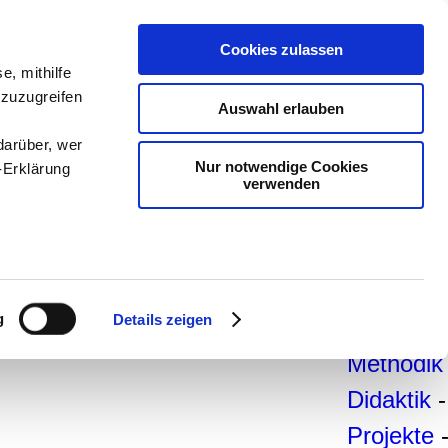
teachSa
Cookies zulassen
Arbeitsb
e, mithilfe
 zuzugreifen
Arbeitste
Auswahl erlauben
-
Deutsc
darüber, wer
Nur notwendige Cookies
-Erklärung
Geschich
verwenden
Politik
-
Pädagogi
enau sein
Psycholo
fizieren
g
Details zeigen
Medien
-
Ihre
Methodik
Didaktik
-
le Medien
Projekte
ir