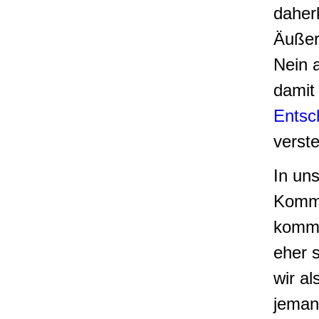
dahe
Äußer
Nein 
damit 
Entsc
verst
In un
Kommu
kommt
eher 
wir a
jemand