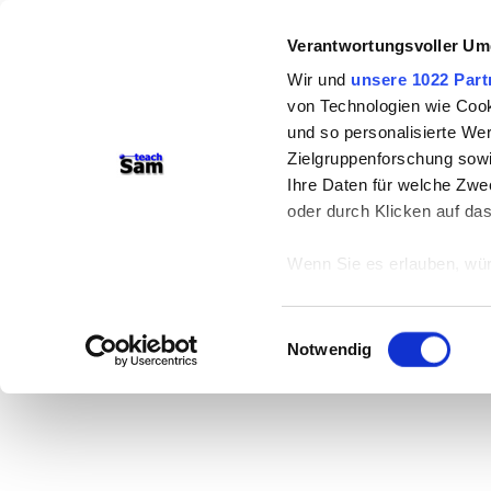
Verantwortungsvoller Um
Wir und
unsere 1022 Part
von Technologien wie Cook
und so personalisierte We
Zielgruppenforschung sowi
Ihre Daten für welche Zwec
oder durch Klicken auf da
Wenn Sie es erlauben, wür
Informationen über
können
Einwilligungsauswahl
Ihr Gerät durch ak
Notwendig
Erfahren Sie mehr darüber,
Präferenzen im
Abschnitt
Wir verwenden Cookies, um
anbieten zu können und di