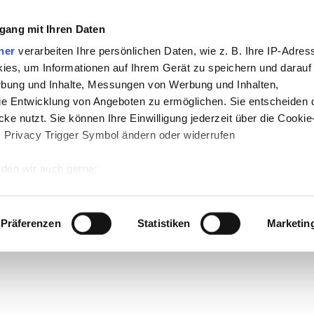
gang mit Ihren Daten
ner
verarbeiten Ihre persönlichen Daten, wie z. B. Ihre IP-Adress
ies, um Informationen auf Ihrem Gerät zu speichern und darauf
rbung und Inhalte, Messungen von Werbung und Inhalten,
e Entwicklung von Angeboten zu ermöglichen. Sie entscheiden 
ke nutzt. Sie können Ihre Einwilligung jederzeit über die Cookie
s Privacy Trigger Symbol ändern oder widerrufen
den wir auch gerne:
 Ihre geografische Lage erfassen, welche bis auf einige Meter g
tives Scannen nach bestimmten Merkmalen (Fingerprinting) identi
Präferenzen
Statistiken
Marketin
 wie Ihre persönlichen Daten verarbeitet werden, und legen Sie 
 Einzelheiten
fest.
 Inhalte und Anzeigen zu personalisieren, Funktionen für sozia
e Zugriffe auf unsere Website zu analysieren. Außerdem geben w