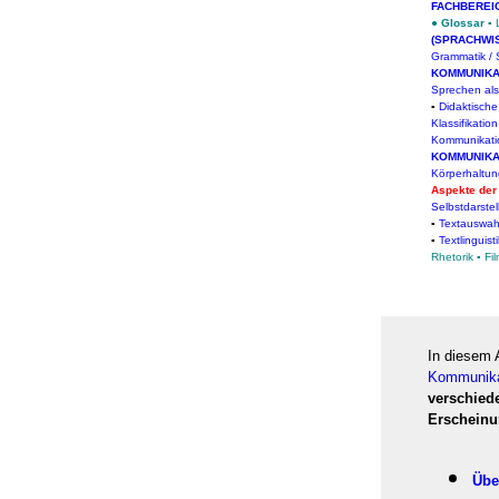
FACHBEREI
●
Glossar
▪
(SPRACHWI
Grammatik / 
KOMMUNIKA
Sprechen al
▪
Didaktisch
Klassifikatio
Kommunikati
KOMMUNIKA
Körperhaltu
Aspekte der
Selbstdarste
▪
Textauswah
▪
Textlinguisti
Rhetorik
▪
Fi
In diesem 
Kommunika
verschied
Erschein
Übe