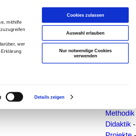
teachSa
Cookies zulassen
e, mithilfe
Arbeitsb
 zuzugreifen
Auswahl erlauben
Arbeitste
darüber, wer
-
Deutsc
Nur notwendige Cookies
-Erklärung
verwenden
Geschich
Politik
-
Pädagogi
enau sein
Psycholo
fizieren
g
Details zeigen
Medien
-
Ihre
Methodik
Didaktik
-
le Medien
ir
Projekte