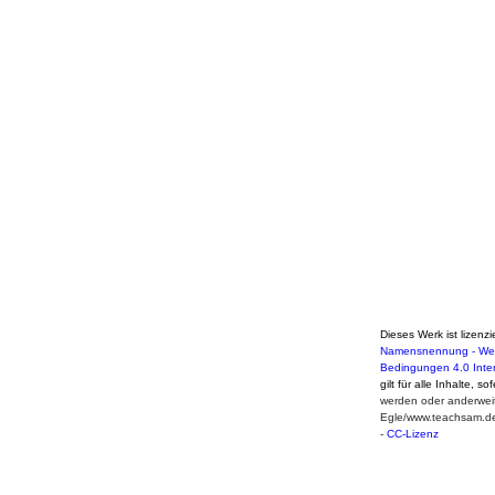
Dieses Werk ist lizenzi
Namensnennung - Weit
Bedingungen 4.0 Inte
gilt für alle Inhalte, s
werden oder anderweit
Egle/www.teachsam.d
-
CC-Lizenz