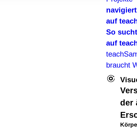
, Werbung
navigier
ren Daten
ienste
auf tea
So such
auf tea
teachSa
braucht 
Visu
Ver
der
Ers
Körpe