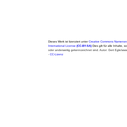
Dieses Werk ist lizenziert unter
Creative Commons Namensne
International License
(CC-BY-SA)
Dies gilt für alle Inhalte, 
oder anderweitig gekennzeichnet sind. Autor: Gert Egle/w
-
CC-Lizenz