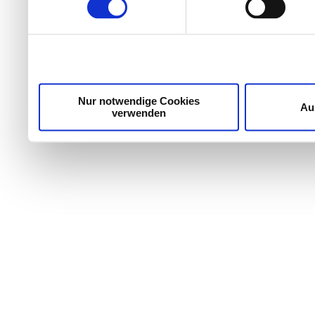
Wir verwenden Cookies, um Inhalte und Anzeigen zu per
die Zugriffe auf unsere Website zu analysieren. Außer
unsere Partner für soziale Medien, Werbung und Analyse
möglicherweise mit weiteren Daten zusammen, die Sie ih
Dienste gesammelt haben.
Nur notwendige Cookies
Au
verwenden