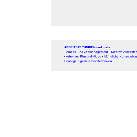
ARBEITSTECHNIKEN und mehr
▪
Arbeits- und Zeitmanagement
▪
Kreative Arbeitste
▪
Arbeit mit Film und Video
▪
Mündliche Kommunikat
Sonstige digitale Arbeitstechniken