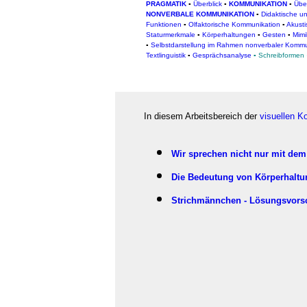
PRAGMATIK
▪
Überblick
▪
KOMMUNIKATION
▪
Über
NONVERBALE KOMMUNIKATION
▪
Didaktische u
Funktionen
▪
Olfaktorische Kommunikation
▪
Akust
Staturmerkmale
▪
Körperhaltungen
▪
Gesten
▪
Mimi
▪
Selbstdarstellung im Rahmen nonverbaler Kommu
Textlinguistik
▪
Gesprächsanalyse
▪
Schreibformen
In diesem Arbeitsbereich der
visuellen 
Wir sprechen nicht nur mit de
Die Bedeutung von Körperhaltu
Strichmännchen - Lösungsvors