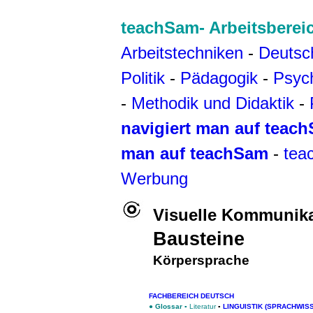
teachSam- Arbeitsberei
Arbeitstechniken
-
Deutsc
Politik
-
Pädagogik
-
Psyc
-
Methodik und Didaktik
-
navigiert man auf teac
man auf teachSam
-
tea
Werbung
Visuelle Kommunik
Bausteine
Körpersprache
FACHBEREICH DEUTSCH
●
Glossar
▪
Literatur
▪
LINGUISTIK (SPRACHWIS