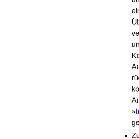
ei
Üb
ve
un
Ko
Au
rü
ko
An
»
I
ge
Z