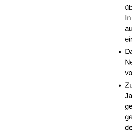
üb
In
au
ei
D
Ne
vo
Z
Ja
ge
ge
de