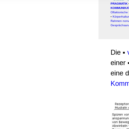
, Werbung
PRAGMATIK
KOMMUNIKA
ren Daten
Olfaktorisch
ienste
▪
Körperhalt
Rahmen nonv
Gesprächsan
Die ▪
einer
eine d
Kommu