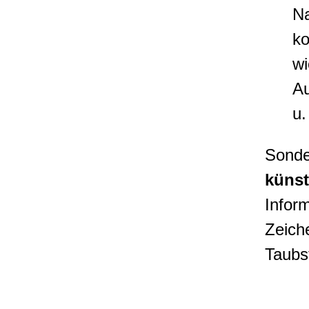
Na
ko
wi
Au
u.
Sonde
künst
Infor
Zeich
Taubs