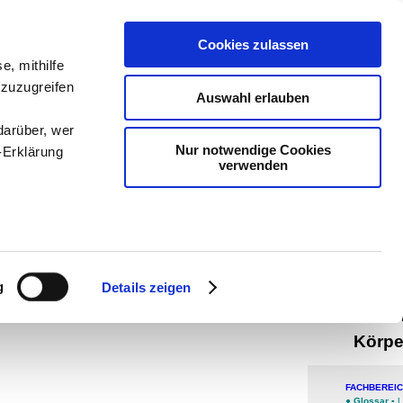
teachSam
Cookies zulassen
e, mithilfe
Arbeitste
 zuzugreifen
Auswahl erlauben
Politik
-
P
darüber, wer
Methodik
Nur notwendige Cookies
-Erklärung
verwenden
navigier
man auf
Werbung
enau sein
Visu
fizieren
g
Details zeigen
Ihre
Übe
Körpe
le Medien
FACHBEREI
ir
●
Glossar
▪
L