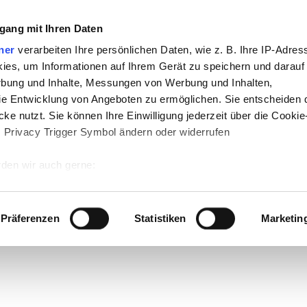
gang mit Ihren Daten
ner
verarbeiten Ihre persönlichen Daten, wie z. B. Ihre IP-Adress
ies, um Informationen auf Ihrem Gerät zu speichern und darauf
rbung und Inhalte, Messungen von Werbung und Inhalten,
e Entwicklung von Angeboten zu ermöglichen. Sie entscheiden 
ke nutzt. Sie können Ihre Einwilligung jederzeit über die Cookie
s Privacy Trigger Symbol ändern oder widerrufen
den wir auch gerne:
 Ihre geografische Lage erfassen, welche bis auf einige Meter g
tives Scannen nach bestimmten Merkmalen (Fingerprinting) identi
Präferenzen
Statistiken
Marketin
 wie Ihre persönlichen Daten verarbeitet werden, und legen Sie 
 Einzelheiten
fest.
 Inhalte und Anzeigen zu personalisieren, Funktionen für sozia
e Zugriffe auf unsere Website zu analysieren. Außerdem geben w