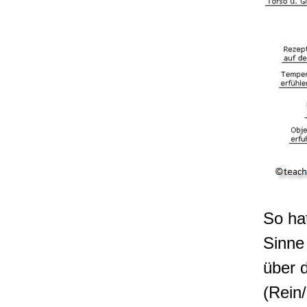
So hat
Sinne
über 
(Rein/