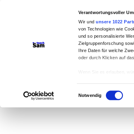
Verantwortungsvoller Um
Wir und
unsere 1022 Part
von Technologien wie Cook
und so personalisierte We
Zielgruppenforschung sowi
Ihre Daten für welche Zwec
oder durch Klicken auf da
Wenn Sie es erlauben, wür
Informationen über
können
Einwilligungsauswahl
Ihr Gerät durch ak
Notwendig
Erfahren Sie mehr darüber,
Präferenzen im
Abschnitt
Wir verwenden Cookies, um
anbieten zu können und di