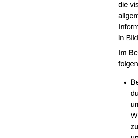
die v
allge
Infor
in Bil
Im Be
folge
Be
du
um
Wi
zu
un