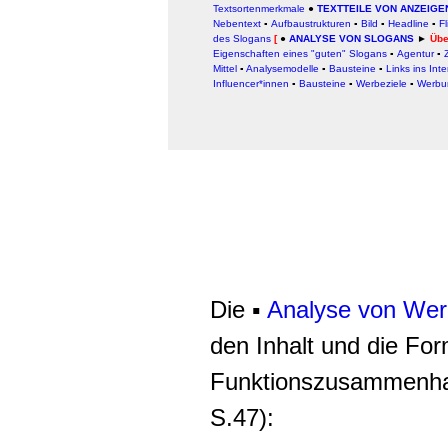
Textsortenmerkmale
●
TEXTTEILE VON ANZEIG
Nebentext
▪
Aufbaustrukturen
▪
Bild
▪
Headline
▪
Fl
des Slogans
[
●
ANALYSE VON SLOGANS
►
Übe
Eigenschaften eines "guten" Slogans
▪
Agentur
▪
Mittel
▪
Analysemodelle
▪
Bausteine
▪
Links ins Inte
Influencer*innen
▪
Bausteine
▪
Werbeziele
▪
Werbu
Die ▪
Analyse von Wer
den Inhalt und die For
Funktionszusammenhan
S.47):