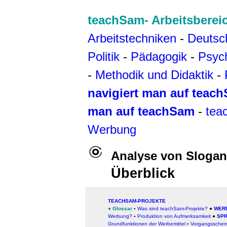
teachSam- Arbeitsberei
Arbeitstechniken
-
Deutsc
Politik
-
Pädagogik
-
Psyc
-
Methodik und Didaktik
-
navigiert man auf teac
man auf teachSam
-
tea
Werbung
Analyse von Sloga
Überblick
TEACHSAM-PROJEKTE
●
Glossar
▪
Was sind teachSam-Projekte?
●
WER
Werbung?
▪
Produktion von Aufmerksamkeit
●
SP
Grundfunktione
n der Werbemittel
▪
Vorgangsschem