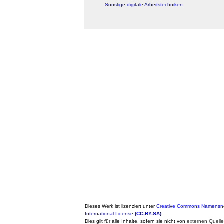
Sonstige digitale Arbeitstechniken
Dieses Werk ist lizenziert unter
Creative Commons Namensne
International License
(CC-BY-SA)
Dies gilt für alle Inhalte, sofern sie nicht von
externen Quell