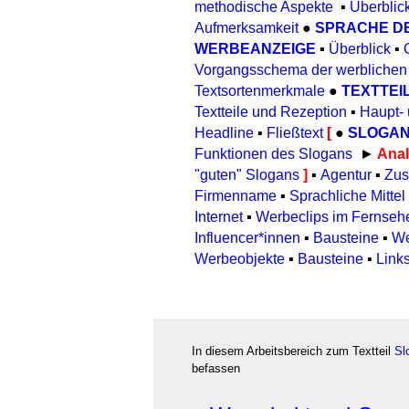
methodische Aspekte
▪
Überblic
Aufmerksamkeit
●
SPRACHE D
WERBEANZEIGE
▪
Überblick
▪
Vorgangsschema der werblichen
Textsortenmerkmale
●
TEXTTEI
Textteile und Rezeption
▪
Haupt-
Headline
▪
Fließtext
[
●
SLOGA
Funktionen des Slogans
►
Anal
"guten" Slogans
]
▪
Agentur
▪
Zus
Firmenname
▪
Sprachliche Mittel
Internet
▪
Werbeclips im Fernsehe
Influencer*innen
▪
Bausteine
▪
We
Werbeobjekte
▪
Bausteine
▪
Links
In diesem Arbeitsbereich zum Textteil
Sl
befassen