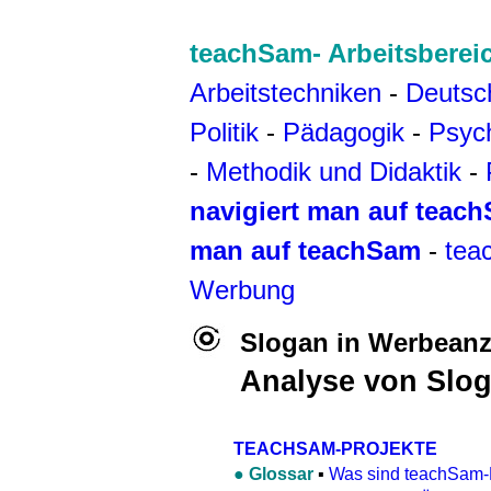
teachSam- Arbeitsberei
Arbeitstechniken
-
Deutsc
Politik
-
Pädagogik
-
Psyc
-
Methodik und Didaktik
-
navigiert man auf teac
man auf teachSam
-
tea
Werbung
Slogan in Werbean
Analyse von Slo
TEACHSAM-PROJEKTE
●
Glossar
▪
Was sind teachSam-