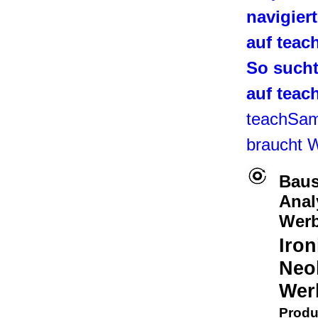
navigier
auf tea
So such
auf tea
teachSa
braucht 
Baus
Anal
Werb
Iro
Neo
Wer
Produ