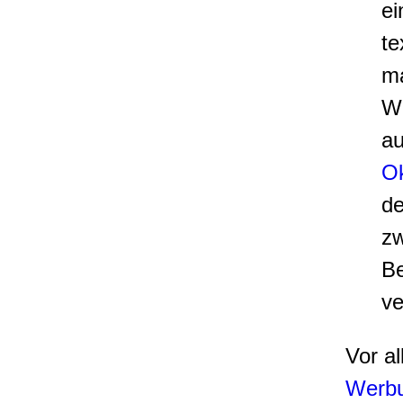
e
te
ma
Wo
a
Ok
de
zw
Be
ve
Vor al
Werb