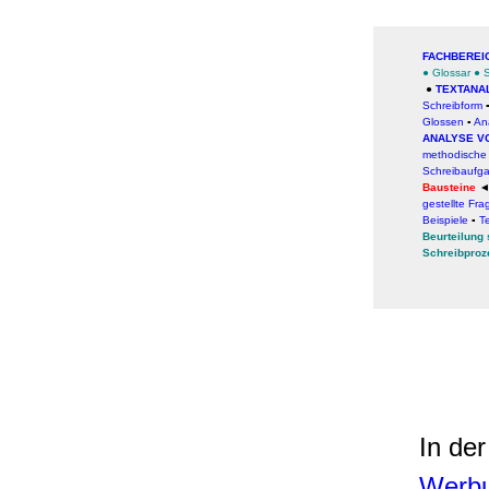
FACHBEREI
●
Glossar
●
●
TEXTANA
Schreibform
Glossen
▪
An
ANALYSE V
methodische
Schreibaufg
Bausteine
gestellte Fr
Beispiele
▪
T
Beurteilung
Schreibproz
In der
Werb