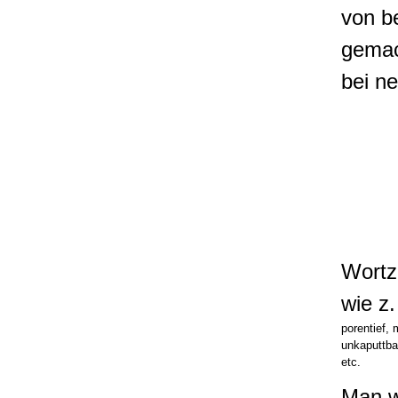
von b
gemac
bei n
Wort
wie z.
porentief, 
unkaputtba
etc.
Man wi