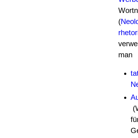
Wortn
(
Neol
rheto
verwe
man
ta
N
Au
(
fü
Ge