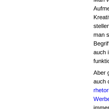
Aufme
Kreati
stell
man s
Begrif
auch 
funkti
Aber 
auch 
rhetor
Werbe
immer