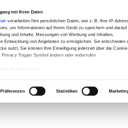
gang mit Ihren Daten
ner
verarbeiten Ihre persönlichen Daten, wie z. B. Ihre IP-Adress
ies, um Informationen auf Ihrem Gerät zu speichern und darauf
rbung und Inhalte, Messungen von Werbung und Inhalten,
e Entwicklung von Angeboten zu ermöglichen. Sie entscheiden 
ke nutzt. Sie können Ihre Einwilligung jederzeit über die Cookie
s Privacy Trigger Symbol ändern oder widerrufen
den wir auch gerne:
 Ihre geografische Lage erfassen, welche bis auf einige Meter g
tives Scannen nach bestimmten Merkmalen (Fingerprinting) identi
Präferenzen
Statistiken
Marketin
 wie Ihre persönlichen Daten verarbeitet werden, und legen Sie 
 Einzelheiten
fest.
 Inhalte und Anzeigen zu personalisieren, Funktionen für sozia
e Zugriffe auf unsere Website zu analysieren. Außerdem geben w