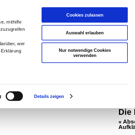
teachSam
Cookies zulassen
e, mithilfe
Arbeitste
 zuzugreifen
Auswahl erlauben
Politik
-
P
darüber, wer
-
Methodi
Nur notwendige Cookies
-Erklärung
verwenden
navigier
man auf
Werbung
enau sein
Char
fizieren
g
Details zeigen
Mont
Ihre
Die 
«
Abso
le Medien
Aufkl
ir