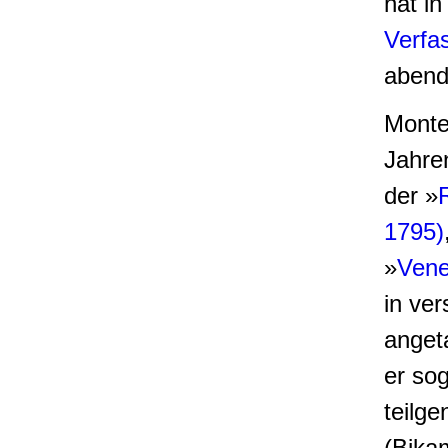
hat in
Verfa
abend
Monte
Jahren
der »
1795)
»
Vene
in ve
anget
er so
teilg
(Bika