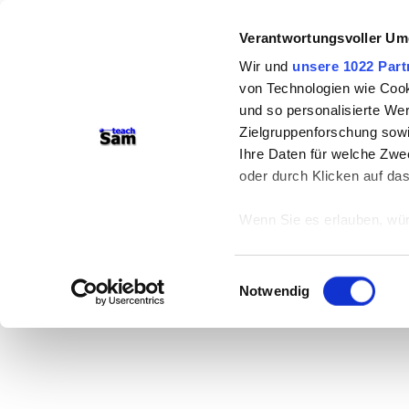
Verantwortungsvoller Um
Wir und
unsere 1022 Part
von Technologien wie Cook
und so personalisierte We
Zielgruppenforschung sowi
Ihre Daten für welche Zwec
oder durch Klicken auf da
Wenn Sie es erlauben, wür
Informationen über
können
Einwilligungsauswahl
Ihr Gerät durch ak
Notwendig
Erfahren Sie mehr darüber,
Präferenzen im
Abschnitt
Wir verwenden Cookies, um
anbieten zu können und di