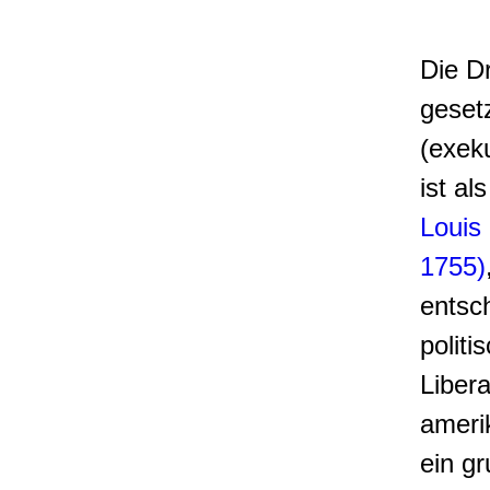
Die Dr
geset
(exeku
ist al
Louis
1755)
entsc
politi
Liber
ameri
ein g