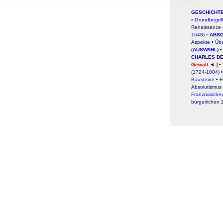
, Werbung
GESCHICHT
ren Daten
▪
Grundbegrif
Renaissance 
ienste
1648)
▪
ABSO
Aspekte
•
Übe
(AUSWAHL)
•
CHARLES DE
Gewalt
◄
]
•
(1724-1804)
Bausteine
•
F
Absolutismus
Französische
bürgerlichen Z