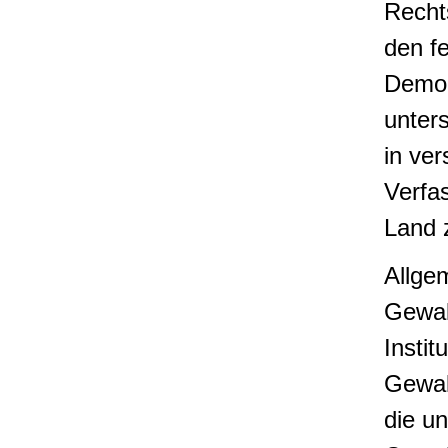
Recht
den f
Demokr
unter
in ve
Verfa
Land 
Allge
Gewalt
Instit
Gewal
die un