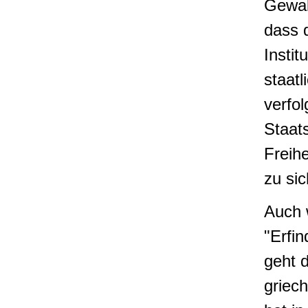
Gewal
dass 
Instit
staat
verfol
Staat
Freih
zu sic
Auch 
"Erfi
geht 
griec