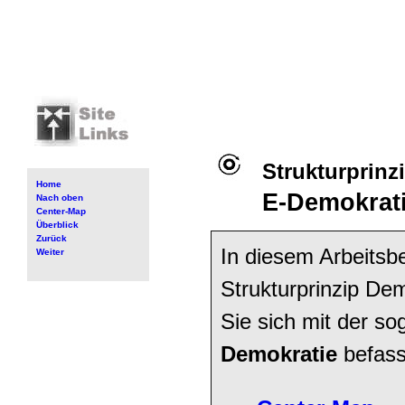
Strukturprinz
Home
E-Demokrat
Nach oben
Center-Map
Überblick
Zurück
In diesem Arbeitsb
Weiter
Strukturprinzip De
Sie sich mit der s
Demokratie
befass