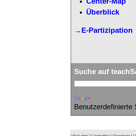
Center-Map
Überblick
→
E-Partizipation
Suche auf teach
Benutzerdefinierte
[
Nach oben
]
[
Center-Map
]
[
Grundtypen
]
[