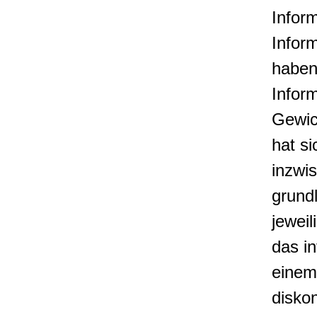
Inform
Infor
haben
Infor
Gewic
hat si
inzwi
grund
jeweil
das i
einem
disko