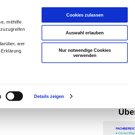
teachSam
Cookies zulassen
e, mithilfe
Arbeitste
 zuzugreifen
Auswahl erlauben
Politik
-
P
darüber, wer
-
Methodi
Nur notwendige Cookies
-Erklärung
verwenden
navigier
man auf
Werbung
enau sein
Disk
fizieren
g
Details zeigen
der 
Ihre
Übe
le Medien
FACHBEREI
ir
●
Center-Map