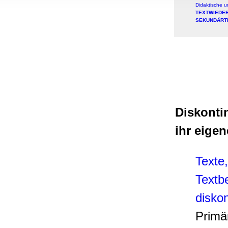
, Werbung
Didaktische 
TEXTWIEDE
ren Daten
SEKUNDÄRT
ienste
Diskonti
ihr eige
Texte,
Textbe
diskon
Primä