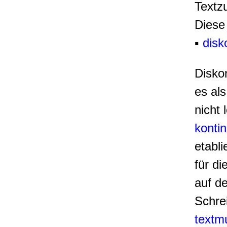
Textz
Diese
▪
disk
Disko
es al
nicht 
konti
etabl
für di
auf d
Schre
textm