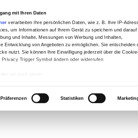
gang mit Ihren Daten
ner
verarbeiten Ihre persönlichen Daten, wie z. B. Ihre IP-Adress
ies, um Informationen auf Ihrem Gerät zu speichern und darauf
rbung und Inhalte, Messungen von Werbung und Inhalten,
e Entwicklung von Angeboten zu ermöglichen. Sie entscheiden 
ke nutzt. Sie können Ihre Einwilligung jederzeit über die Cookie
s Privacy Trigger Symbol ändern oder widerrufen
den wir auch gerne:
 Ihre geografische Lage erfassen, welche bis auf einige Meter g
tives Scannen nach bestimmten Merkmalen (Fingerprinting) identi
Präferenzen
Statistiken
Marketin
 wie Ihre persönlichen Daten verarbeitet werden, und legen Sie 
 Einzelheiten
fest.
 Inhalte und Anzeigen zu personalisieren, Funktionen für sozia
e Zugriffe auf unsere Website zu analysieren. Außerdem geben w