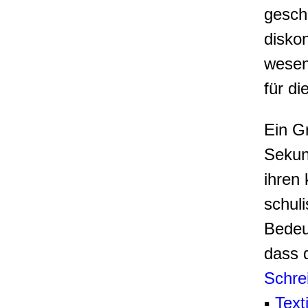
geschr
disko
wesen
für di
Ein Gr
Sekun
ihren 
schul
Bedeu
dass 
Schre
▪
Text