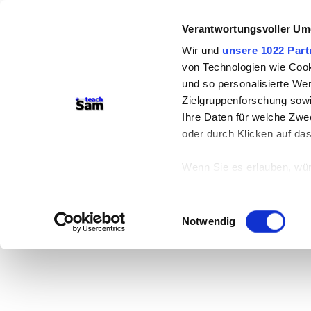
Verantwortungsvoller Um
Wir und
unsere 1022 Part
von Technologien wie Cook
und so personalisierte We
Zielgruppenforschung sowi
Ihre Daten für welche Zwec
oder durch Klicken auf da
Wenn Sie es erlauben, wür
Informationen über
können
Einwilligungsauswahl
Ihr Gerät durch ak
Notwendig
Erfahren Sie mehr darüber,
Präferenzen im
Abschnitt
Wir verwenden Cookies, um
anbieten zu können und di