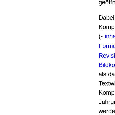
geöffn
Dabei 
Komp
(▪
inh
Formu
Revis
Bildk
als da
Textw
Kompe
Jahrg
werde