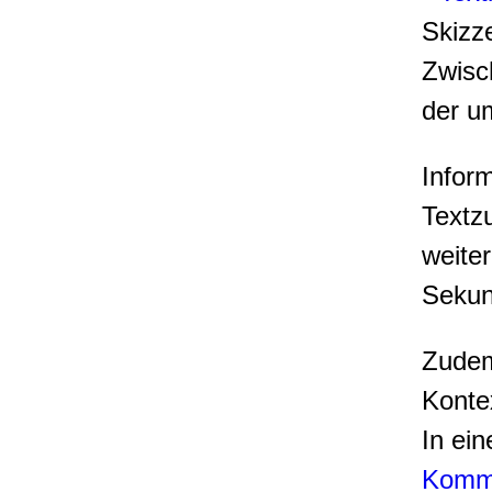
Skizze
Zwisc
der u
Infor
Textz
weiter
Sekun
Zudem
Konte
In ein
Kommu