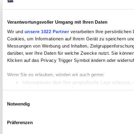
Verantwortungsvoller Umgang mit Ihren Daten
Wir und
unsere 1022 Partner
verarbeiten Ihre persönlichen D
Cookies, um Informationen auf Ihrem Gerät zu speichern und
Messungen von Werbung und Inhalten, Zielgruppenforschung
darüber, wer Ihre Daten für welche Zwecke nutzt. Sie können 
Klicken auf das Privacy Trigger Symbol ändern oder widerru
Wenn Sie es erlauben, würden wir auch gerne:
Informationen über Ihre geografische Lage erfassen, 
Ihr Gerät durch aktives Scannen nach bestimmten Merk
Erfahren Sie mehr darüber, wie Ihre persönlichen Daten vera
Einwilligungsauswahl
Notwendig
Einzelheiten
fest.
Wir verwenden Cookies, um Inhalte und Anzeigen zu personal
Präferenzen
Zugriffe auf unsere Website zu analysieren. Außerdem gebe
Partner für soziale Medien, Werbung und Analysen weiter. U