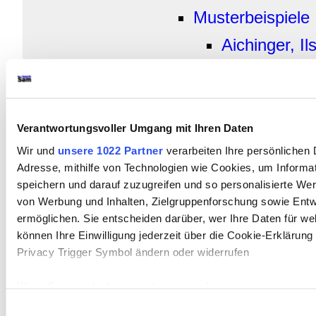
Musterbeispiele
Aichinger, Il
Fenstertheat
Bichsel, Pet
Bichsel, Pet
Verantwortungsvoller Umgang mit Ihren Daten
Bobrowski, J
Wir und
unsere 1022 Partner
verarbeiten Ihre persönlichen D
Adresse, mithilfe von Technologien wie Cookies, um Informa
aus Amerika
speichern und darauf zuzugreifen und so personalisierte We
von Werbung und Inhalten, Zielgruppenforschung sowie Ent
Borchert, W
ermöglichen. Sie entscheiden darüber, wer Ihre Daten für we
schlafen die
können Ihre Einwilligung jederzeit über die Cookie-Erklärung
Privacy Trigger Symbol ändern oder widerrufen
Borchert, Wo
Küchenuhr
Wenn Sie es erlauben, würden wir auch gerne:
Informationen über Ihre geografische Lage erfassen, 
Einwilligungsauswahl
Borchert, W