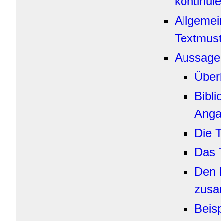
kontinuie
Allgeme
Textmust
Aussage
Über
Bibli
Anga
Die 
Das 
Den 
zusa
Beisp