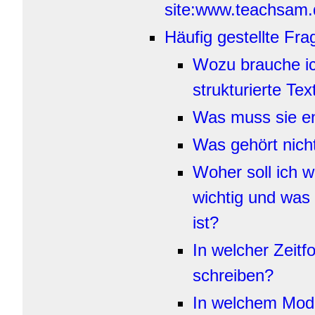
site:www.teachsam.
Häufig gestellte Fr
Wozu brauche ic
strukturierte Te
Was muss sie en
Was gehört nicht
Woher s
oll ich 
wichtig und was 
ist?
In welcher Zeitf
schreiben?
In welchem Mod