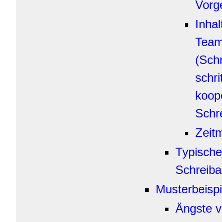
Vorg
Inha
Team
(Sch
schri
koop
Schr
Zeit
Typische
Schreib
Musterbeispi
Ängste v