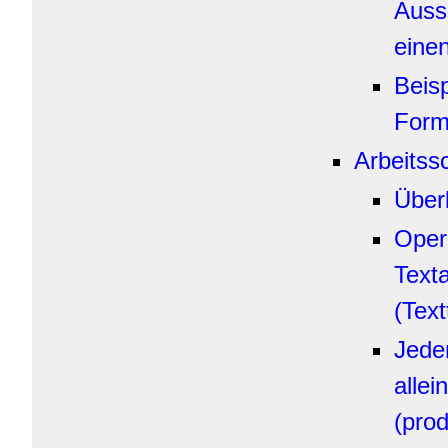
Auss
eine
Beisp
Form
Arbeitssc
Über
Oper
Texta
(Tex
Jeder
allein
(prod