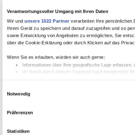
Verantwortungsvoller Umgang mit Ihren Daten
Wir und
unsere 1022 Partner
verarbeiten Ihre persönlichen 
Ihrem Gerät zu speichern und darauf zuzugreifen und so pe
sowie Entwicklung von Angeboten zu ermöglichen. Sie entsche
über die Cookie-Erklärung oder durch Klicken auf das Priva
Wenn Sie es erlauben, würden wir auch gerne:
Informationen über Ihre geografische Lage erfassen, 
Ihr Gerät durch aktives Scannen nach bestimmten Merk
Erfahren Sie mehr darüber, wie Ihre persönlichen Daten vera
Einwilligungsauswahl
Notwendig
Wir verwenden Cookies, um Inhalte und Anzeigen zu personal
zu analysieren. Außerdem geben wir Informationen zu Ihrer
weiter. Unsere Partner führen diese Informationen mögliche
Präferenzen
Ihrer Nutzung der Dienste gesammelt haben.
Statistiken