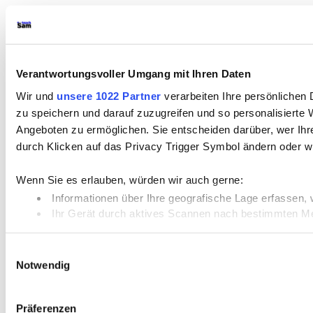
Verantwortungsvoller Umgang mit Ihren Daten
Wir und
unsere 1022 Partner
verarbeiten Ihre persönlichen 
zu speichern und darauf zuzugreifen und so personalisiert
Angeboten zu ermöglichen. Sie entscheiden darüber, wer Ihre
durch Klicken auf das Privacy Trigger Symbol ändern oder w
Wenn Sie es erlauben, würden wir auch gerne:
Informationen über Ihre geografische Lage erfassen, 
Ihr Gerät durch aktives Scannen nach bestimmten Merk
Erfahren Sie mehr darüber, wie Ihre persönlichen Daten vera
Einwilligungsauswahl
Notwendig
Wir verwenden Cookies, um Inhalte und Anzeigen zu personal
analysieren. Außerdem geben wir Informationen zu Ihrer Ve
Partner führen diese Informationen möglicherweise mit weit
Präferenzen