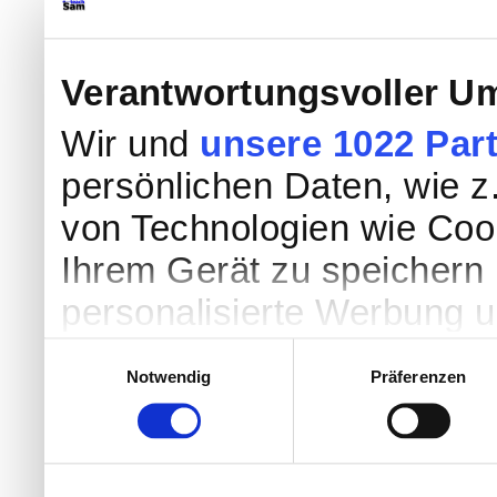
Verantwortungsvoller Um
Wir und
unsere 1022 Par
persönlichen Daten, wie z.
von Technologien wie Coo
Ihrem Gerät zu speichern 
personalisierte Werbung 
Werbung und Inhalten, Zi
Einwilligungsauswahl
Notwendig
Präferenzen
Entwicklung von Angebote
entscheiden darüber, wer
nutzt. Sie können Ihre Einw