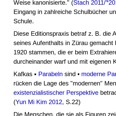
4
Weise kanonisierte." (
Stach 2011/
20
Eingang in zahlreiche Schulbücher und
Schule.
Diese Editionspraxis betraf z. B. di
seines Aufenthalts in Zürau gemacht h
1920 stammen, die er beim Extrahiere
durcheinander warf und mit eigenen Kr
Kafkas ▪
Parabeln
sind •
moderne Par
rücken die Lage des "modernen" Mens
existenzialistischer Perspektive
betrac
(
Yun Mi Kim 2012
, S.22)
Die Menschen, die sie als Figuren ze