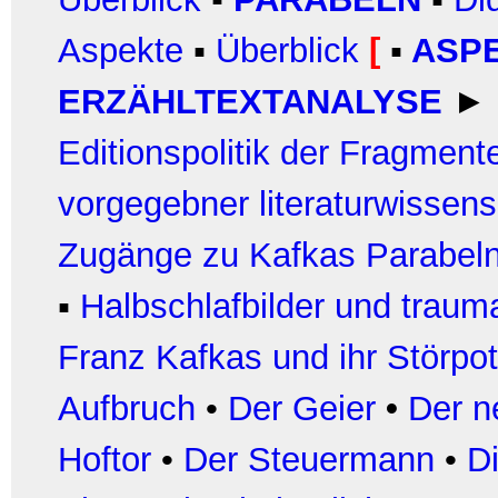
Aspekte
▪
Überblick
[
▪
ASP
ERZÄHLTEXTANALYSE
►
Editionspolitik der Fragment
vorgegebner literaturwissen
Zugänge zu Kafkas Parabel
▪
Halbschlafbilder und traum
Franz Kafkas und ihr Störpot
Aufbruch
•
Der Geier
•
Der n
Hoftor
•
Der Steuermann
•
D