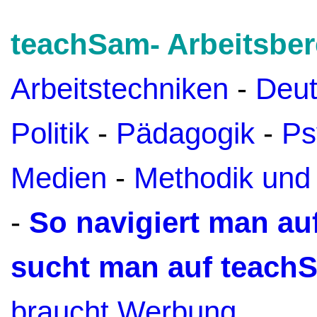
teachSam- Arbeitsber
Arbeitstechniken
-
Deu
Politik
-
Pädagogik
-
Ps
Medien
-
Methodik und
-
So navigiert man a
sucht man auf teach
braucht Werbung