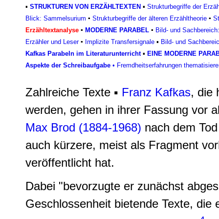
▪
STRUKTUREN VON ERZÄHLTEXTEN
▪
Strukturbegriffe der Erzä
Blick: Sammelsurium
▪
Strukturbegriffe der älteren Erzähltheorie
▪
St
Erzähltextanalyse
▪
MODERNE PARABEL
▪
Bild- und Sachbereich
Erzähler und Leser
▪
Implizite Transfersignale
▪
Bild- und Sachbereic
Kafkas Parabeln im Literaturunterricht
▪
EINE MODERNE PARAB
Aspekte der Schreibaufgabe
• Fremdheitserfahrungen thematisiere
Zahlreiche Texte ▪
Franz Kafkas
, die
werden, gehen in ihrer Fassung vor al
Max Brod (1884-1968)
nach dem Tod 
auch kürzere, meist als Fragment vo
veröffentlicht hat.
Dabei "bevorzugte er zunächst abge
Geschlossenheit bietende Texte, die e