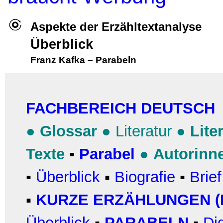
Aspekte der Erzähltextanalyse
Überblick
Franz Kafka
–
Parabeln
FACHBEREICH DEUTSCH
●
Glossar
●
Literatur
●
Lite
Texte
▪
Parabel
●
Autorinn
▪
Überblick
▪
Biografie
▪
Brie
▪
KURZE ERZÄHLUNGEN (
Überblick
▪
PARABELN
▪
Di