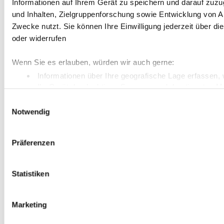
Informationen auf Ihrem Gerät zu speichern und darauf zuz
und Inhalten, Zielgruppenforschung sowie Entwicklung von A
Zwecke nutzt. Sie können Ihre Einwilligung jederzeit über d
oder widerrufen
Wenn Sie es erlauben, würden wir auch gerne:
Informationen über Ihre geografische Lage erfassen, 
Ihr Gerät durch aktives Scannen nach bestimmten Merk
Erfahren Sie mehr darüber, wie Ihre persönlichen Daten vera
Einwilligungsauswahl
Notwendig
fest.
Wir verwenden Cookies, um Inhalte und Anzeigen zu personal
Präferenzen
auf unsere Website zu analysieren. Außerdem geben wir Info
soziale Medien, Werbung und Analysen weiter. Unsere Partn
die Sie ihnen bereitgestellt haben oder die sie im Rahmen I
Statistiken
Marketing