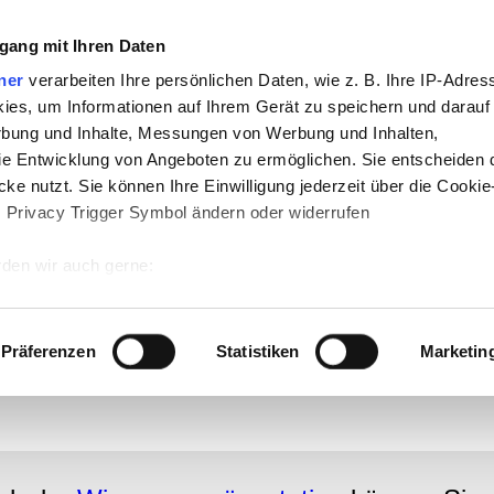
gang mit Ihren Daten
che:
ner
verarbeiten Ihre persönlichen Daten, wie z. B. Ihre IP-Adress
h
-
Geschichte
-
Politik
-
Pädagogik
-
Psych
ies, um Informationen auf Ihrem Gerät zu speichern und darauf
daktik
-
Projekte
-
So navigiert man auf 
rbung und Inhalte, Messungen von Werbung und Inhalten,
e Entwicklung von Angeboten zu ermöglichen. Sie entscheiden 
chSam
-
teachSam braucht Werbung
ke nutzt. Sie können Ihre Einwilligung jederzeit über die Cookie
s Privacy Trigger Symbol ändern oder widerrufen
ion
issen
den wir auch gerne:
 Ihre geografische Lage erfassen, welche bis auf einige Meter g
eitspsychologie
▪
KOGNITIONSPSYCHOLOGIE
▪
Überblick
▪
Hauptbereiche
[
▪
WISSENSREPRÄ
tives Scannen nach bestimmten Merkmalen (Fingerprinting) identi
Präferenzen
Statistiken
Marketin
tuelles Wissen
◄
▪
Perzeptuelle Symbolsysteme
▪
ACT-R-Theorie
▪
Embodiment
]
▪
Gedächtnis
onspsychologie
▪
Kommunikationspsychologie
▪
Wahrnehmungspsychologie
 wie Ihre persönlichen Daten verarbeitet werden, und legen Sie 
 Einzelheiten
fest.
 Inhalte und Anzeigen zu personalisieren, Funktionen für sozia
e Zugriffe auf unsere Website zu analysieren. Außerdem geben w