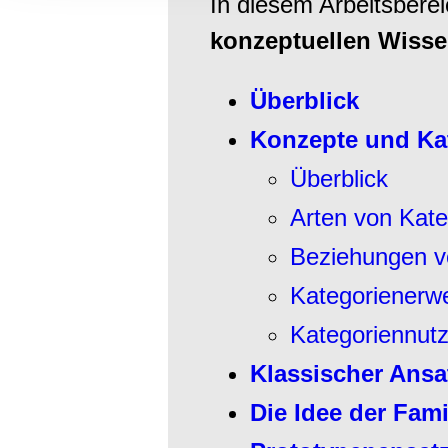
In diesem Arbeitsbere
Informationen zu Ihrer Ve
und Analysen weiter. Unse
konzeptuellen Wiss
zusammen, die Sie ihnen b
gesammelt haben.
Überblick
Konzepte und Ka
Überblick
Arten von Kate
Beziehungen v
Kategorienerw
Kategoriennutz
Klassischer Ansa
Die Idee der Fami