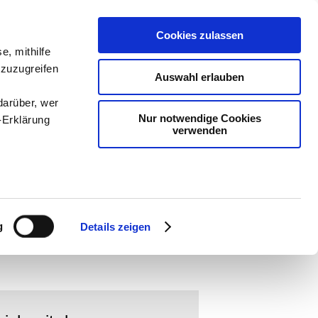
Cookies zulassen
e, mithilfe
ologie
-
 zuzugreifen
Auswahl erlauben
teachSam
darüber, wer
Nur notwendige Cookies
-Erklärung
verwenden
enau sein
SENTATION
▪
Überblick
▪
Alltagstheorien über
fizieren
g
Details zeigen
▪
Sprachproduktion und Sprachverstehen
▪
Ihre
le Medien
ir