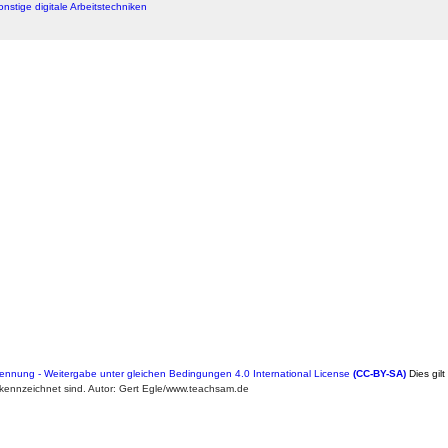
onstige digitale Arbeitstechniken
nung - Weitergabe unter gleichen Bedingungen 4.0 International License
(CC-BY-SA)
Dies gilt
kennzeichnet sind. Autor: Gert Egle/www.teachsam.de