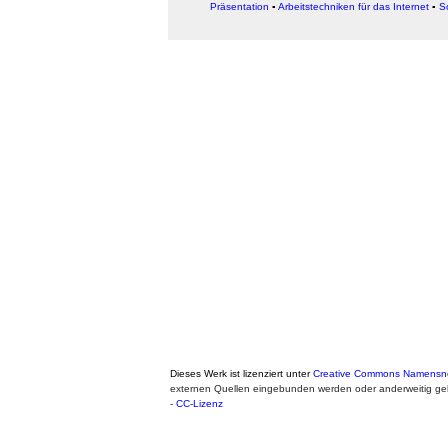
Präsentation
▪
Arbeitstechniken für das Internet
▪
S
Dieses Werk ist lizenziert unter
Creative Commons Namensnen
externen Quellen eingebunden werden oder anderweitig ge
-
CC-Lizenz