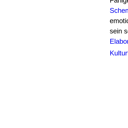
Fähigk
Schem
emoti
sein s
Elabo
Kultur