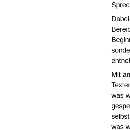
Sprec
Dabei
Berei
Begin
sonde
entne
Mit a
Texten
was w
gespe
selbst
was w