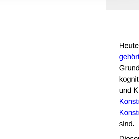
, Werbung
ren Daten
ienste
Heute 
gehör
Grund
kogni
und K
Konst
Konst
sind.
Dieser