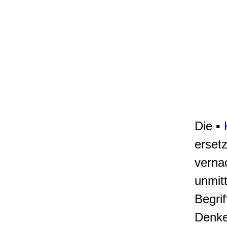
Die ▪
erset
verna
unmit
Begri
Denke