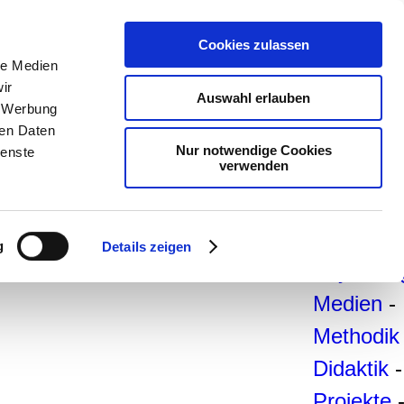
teachSa
Cookies zulassen
le Medien
Arbeitsb
ir
Auswahl erlauben
Arbeitste
, Werbung
ren Daten
-
Deutsc
Nur notwendige Cookies
ienste
verwenden
Geschich
Politik
-
Pädagogi
g
Details zeigen
Psycholo
Medien
-
Methodik
Didaktik
-
Projekte