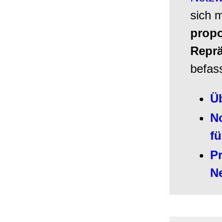
sich m
propo
Reprä
befas
Ü
N
fü
Pr
N