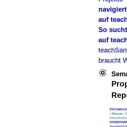
navigier
auf tea
So such
auf tea
teachSa
braucht 
Sema
Prop
Rep
PSYCHOLO
▪
Glossar
▪
E
Persönlichke
KOGNITION
Hauptbereic