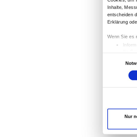
Inhalte, Mess
entscheiden d
Erklärung ode
Wenn Sie es e
Inform
Ihr Ge
Einwilligungsaus
Erfahren Sie 
Notw
Einzelheiten
Wir verwenden
die Zugriffe 
unsere Partne
möglicherweis
Dienste gesa
Nur n