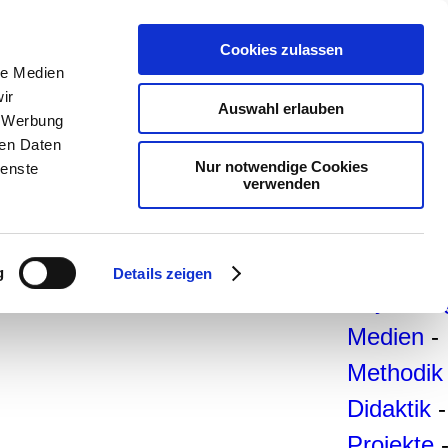
teachSa
Cookies zulassen
le Medien
Arbeitsb
ir
Auswahl erlauben
Arbeitste
, Werbung
ren Daten
-
Deutsc
Nur notwendige Cookies
ienste
verwenden
Geschich
Politik
-
Pädagogi
g
Details zeigen
Psycholo
Medien
-
Methodik
Didaktik
-
Projekte