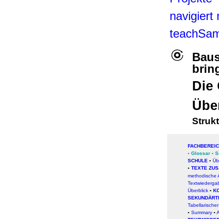
navigiert
teachSa
Baus
brin
Die 
Übe
Struk
FACHBEREI
▪
Glossar
▪
S
SCHULE
▪
Üb
▪
TEXTE ZU
methodische 
Textwiederga
Überblick
▪
K
SEKUNDÄRT
Tabellarischer
▪
Summary
▪
A