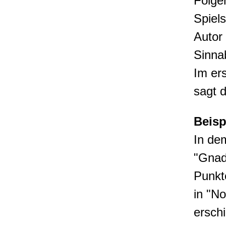
Folge
Spiels
Autor
Sinnab
Im er
sagt d
Beisp
In dem
"Gnad
Punkt
in "N
erschi