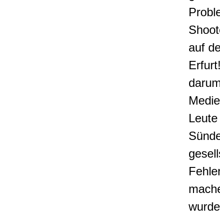
Probl
Shoot
auf d
Erfur
darum
Medie
Leute
Sünde
gesell
Fehle
mache
wurde