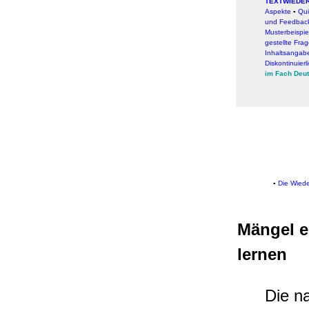
TEXTWIEDE
Aspekte
▪
Qui
und Feedbac
Musterbeispie
gestellte Fra
Inhaltsangabe
Diskontinuier
im Fach Deu
▪
Die Wied
Mängel e
lernen
Die n