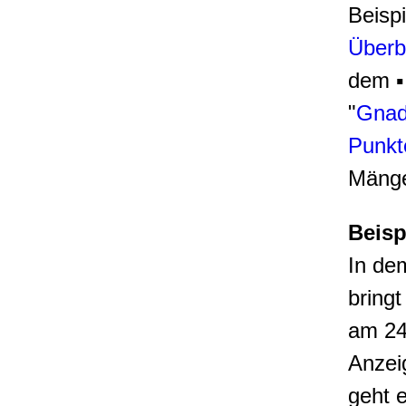
Beisp
Überb
dem
"
Gnad
Punkt
Mänge
Beisp
In de
bringt
am 24
Anzeig
geht 