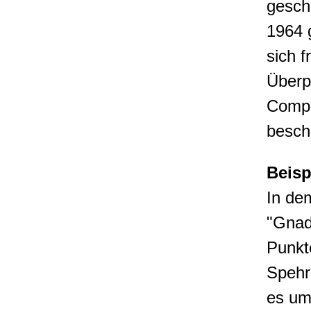
gesch
1964 g
sich f
Überp
Compu
beschä
Beisp
In de
"Gnad
Punkt
Spehr
es um