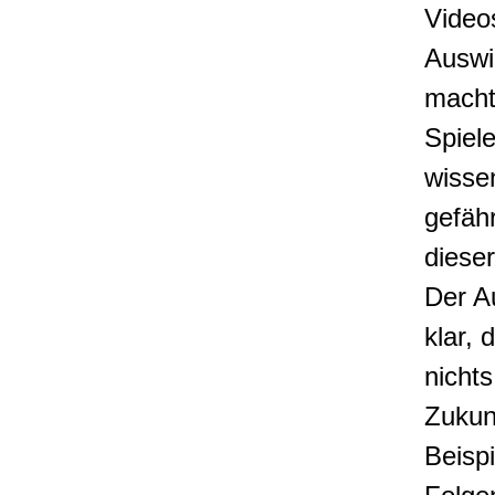
Video
Auswi
macht 
Spiele
wisse
gefäh
diese
Der A
klar, 
nichts
Zukun
Beispi