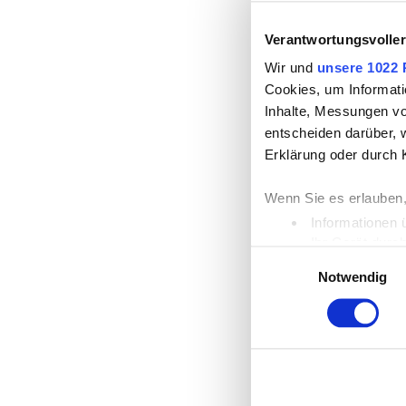
Verantwortungsvolle
Wir und
unsere 1022 
Cookies, um Informati
Inhalte, Messungen vo
entscheiden darüber, w
Erklärung oder durch 
Wenn Sie es erlauben,
Informationen 
Ihr Gerät durc
Einwilligungsauswahl
Erfahren Sie mehr dar
Notwendig
Einzelheiten
fest.
Wir verwenden Cookies
die Zugriffe auf unse
unsere Partner für so
möglicherweise mit we