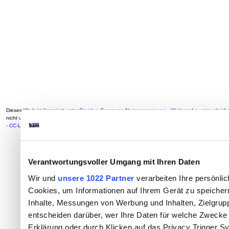
Dieses Werk ist lizenziert unter
Creative Commons Namensnennung - Weitergabe unter gleiche
nicht von
externen Quellen eingebunden werden oder anderweitig gekennzeichnet sind. Auto
-
CC-Lizenz
Verantwortungsvoller Umgang mit Ihren Daten
Wir und
unsere 1022 Partner
verarbeiten Ihre persönlic
Cookies, um Informationen auf Ihrem Gerät zu speicher
Inhalte, Messungen von Werbung und Inhalten, Zielgru
entscheiden darüber, wer Ihre Daten für welche Zwecke n
Erklärung oder durch Klicken auf das Privacy Trigger S