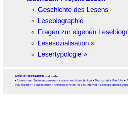
Geschichte des Lesens
Lesebiographie
Fragen zur eigenen Lesebiog
Lesesozialisation »
Lesertypologie »
ARBEITSTECHNIKEN und mehr
▪
Arbeits- und Zeitmanagement
▪
Kreative Arbeitstechniken
▪
Teamarbeit
▪
Portfolio
●
A
Visualisieren
▪
Präsentation
▪
Arbeitstechniken für das Internet
▪
Sonstige digitale Arb