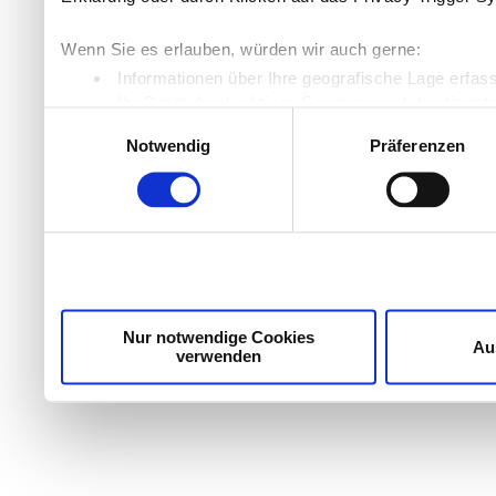
Wenn Sie es erlauben, würden wir auch gerne:
Informationen über Ihre geografische Lage erfas
Ihr Gerät durch aktives Scannen nach bestimmten
Einwilligungsauswahl
Erfahren Sie mehr darüber, wie Ihre persönlichen Daten
Notwendig
Präferenzen
Einzelheiten
fest.
Wir verwenden Cookies, um Inhalte und Anzeigen zu per
die Zugriffe auf unsere Website zu analysieren. Außer
unsere Partner für soziale Medien, Werbung und Analyse
möglicherweise mit weiteren Daten zusammen, die Sie ih
Dienste gesammelt haben.
Nur notwendige Cookies
Au
verwenden