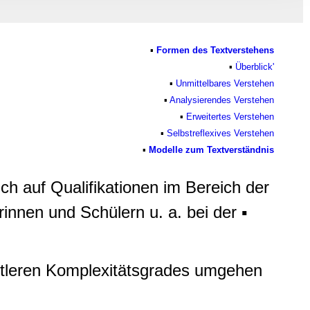
, Werbung
ren Daten
ienste
▪
Formen des Textverstehens
▪
Überblick'
▪
Unmittelbares Verstehen
▪
Analysierendes Verstehen
▪
Erweitertes Verstehen
▪
Selbstreflexives Verstehen
▪
Modell
e zum Textverständnis
h auf Qualifikationen im Bereich der
innen und Schülern u. a. bei der ▪
ittleren Komplexitätsgrades umgehen