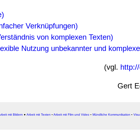
e)
infacher Verknüpfungen)
 Verständnis von komplexen Texten)
lexible Nutzung unbekannter und komplexer
(vgl.
http:
Gert E
rbeit mit Bildern
●
Arbeit
mit Texten
▪
Arbeit mit Film und Video
▪
Mündliche Kommunikation
▪
Visu