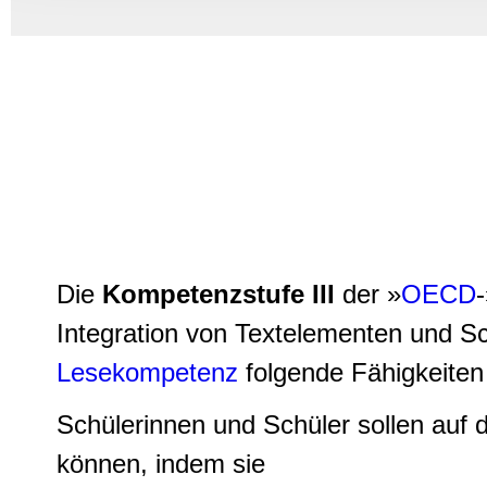
Informationen zu Ihrer Ve
und Analysen weiter. Unse
zusammen, die Sie ihnen b
gesammelt haben.
Die
Kompetenzstufe III
der »
OECD
Integration von Textelementen und Sc
Lesekompetenz
folgende Fähigkeiten
Schülerinnen und Schüler sollen auf 
können, indem sie