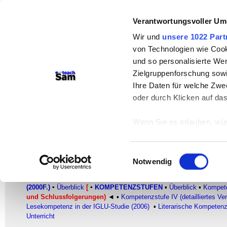
Verantwortungsvoller Um
teachSam- Arbeitsbereiche:
Wir und
unsere 1022 Part
Arbeitstechniken
-
Deutsch
-
Geschichte
von Technologien wie Cook
Didaktik
-
Projekte
-
So navigiert man 
und so personalisierte We
Zielgruppenforschung sowi
Werbung
Ihre Daten für welche Zwec
oder durch Klicken auf da
Lesekompetenzstufen in den PIS
Kompetenzstufe III - Integra
Wenn Sie es erlauben, wür
Informationen über
Kompetenzorientierter Deutschunterricht
können
Einwilligungsauswahl
Ihr Gerät durch ak
Notwendig
FACHBEREICH DEUTSCH
Erfahren Sie mehr darüber,
▪
Glossar
▪
KOMPETENZORIENTIERTER DEUTSCHUNTERRICH
Präferenzen im
Abschnitt
(2000F.)
▪
Überblick
[
▪
KOMPETENZSTUFEN
▪
Überblick
▪
Kompete
und Schlussfolgerungen)
◄
▪
Kompetenzstufe IV (detailliertes V
Lesekompetenz in der IGLU-Studie (2006)
▪
Literarische Kompeten
Wir verwenden Cookies, um
Unterricht
anbieten zu können und di