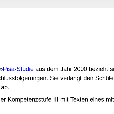
rwendung unserer Website an unsere Partner für soziale Medien
re Partner führen diese Informationen möglicherweise mit weite
ereitgestellt haben oder die sie im Rahmen Ihrer Nutzung der D
-»
Pisa-Studie
aus dem Jahr 2000 bezieht sic
hlussfolgerungen. Sie verlangt den Schüler
 ab.
der Kompetenzstufe III mit Texten eines m