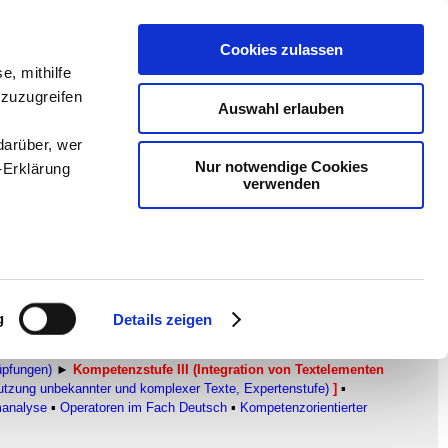
Cookies zulassen
e, mithilfe
en
-
Methodik und
 zuzugreifen
Auswahl erlauben
Sam
-
teachSam braucht
darüber, wer
Nur notwendige Cookies
-Erklärung
verwenden
sfolgerungen
enau sein
fizieren
g
Details zeigen
Ihre
PETENZ
▪
Überblick
LESEKOMPETENZ IN DEN PISA-STUDIEN
üpfungen)
►
Kompetenzstufe III (Integration von Textelementen
Nutzung unbekannter und komplexer Texte, Expertenstufe)
]
▪
manalyse
▪
Operatoren im Fach Deutsch
▪
Kompetenzorientierter
le Medien
ir