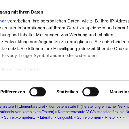
gang mit Ihren Daten
ner
verarbeiten Ihre persönlichen Daten, wie z. B. Ihre IP-Adress
-
Politik
-
Pädagogik
-
Psychologie
-
Medi
ies, um Informationen auf Ihrem Gerät zu speichern und darauf
auf teachSam
-
So sucht man auf teach
rbung und Inhalte, Messungen von Werbung und Inhalten,
e Entwicklung von Angeboten zu ermöglichen. Sie entscheiden 
ke nutzt. Sie können Ihre Einwilligung jederzeit über die Cookie
s Privacy Trigger Symbol ändern oder widerrufen
A-Studien
tion von Textelementen und Schlus
den wir auch gerne:
 Ihre geografische Lage erfassen, welche bis auf einige Meter g
tives Scannen nach bestimmten Merkmalen (Fingerprinting) identi
Präferenzen
Statistiken
Marketin
 wie Ihre persönlichen Daten verarbeitet werden, und legen Sie 
T
▪
Überblick
▪
Allgemeiner Kompetenzbegriff
▪
Sprachkompetenz
▪
LESEKOM
 Einzelheiten
fest.
nzstufe I (Elementarstufe)
▪
Kompetenzstufe II (Herstellung einfacher Verkn
erständnis von komplexen Texten)
▪
Kompetenzstufe V (Vollständige flexible 
z
▪
Schreibkompetenz
▪
Literatur
▪
Linguistik
▪
Schreibformen
▪
Rhetorik
▪
Fil
 Inhalte und Anzeigen zu personalisieren, Funktionen für sozia
e Zugriffe auf unsere Website zu analysieren. Außerdem geben w