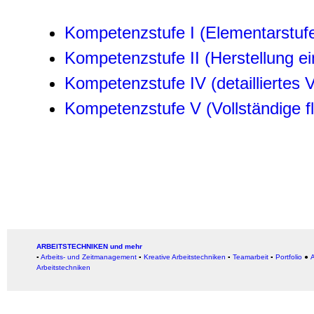
Kompetenzstufe I (Elementarstuf
Kompetenzstufe II (Herstellung e
Kompetenzstufe IV (detailliertes
Kompetenzstufe V (Vollständige f
ARBEITSTECHNIKEN und mehr
▪
Arbeits- und Zeitmanagement
▪
Kreative Arbeitstechniken
▪
Teamarbeit
▪
Portfolio
●
A
Arbeitstechniken